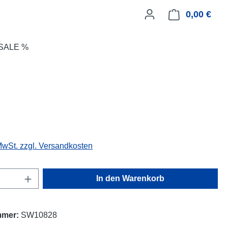
0,00 €
Ware
SALE %
eis:
 MwSt. zzgl. Versandkosten
Anzahl: Gib den gewünschten Wert ein oder
In den Warenkorb
mmer:
SW10828