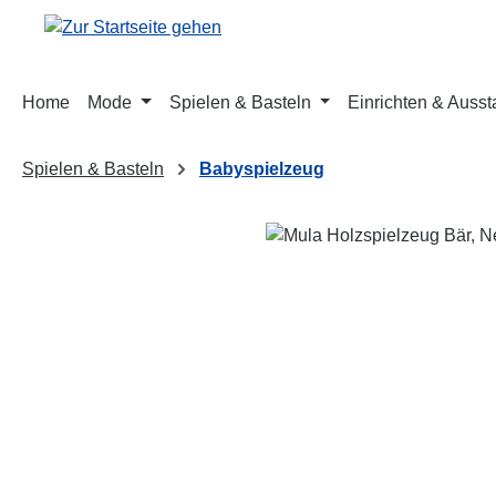
m Hauptinhalt springen
Zur Suche springen
Zur Hauptnavigation springen
Home
Mode
Spielen & Basteln
Einrichten & Ausst
Spielen & Basteln
Babyspielzeug
Bildergalerie überspringen