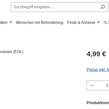
atten
Menschen mit Behinderung
Feste & Anlässe
% 
Regulärer Pr
4,99 €
Preise inkl.
Produkt 
Produktnu