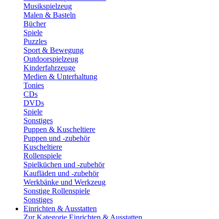
Musikspielzeug
Malen & Basteln
Bücher
Spiele
Puzzles
Sport & Bewegung
Outdoorspielzeug
Kinderfahrzeuge
Medien & Unterhaltung
Tonies
CDs
DVDs
Spiele
Sonstiges
Puppen & Kuscheltiere
Puppen und -zubehör
Kuscheltiere
Rollenspiele
Spielküchen und -zubehör
Kaufläden und -zubehör
Werkbänke und Werkzeug
Sonstige Rollenspiele
Sonstiges
Einrichten & Ausstatten
Zur Kategorie Einrichten & Ausstatten