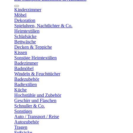
Kinderzimmer
Möbel
Dekoration
Spieluhren, Nachtlichter & Co.
Heimtextilien
Schlafsäcke
Bettwäsche
Decken & Teppiche
Kissen
Sonstige Heimtextilien
Badezimmer
Badmöbel
Windeln & Feuchttücher
Badezubehör
Badtextilien
Küche
Hochstühle und Zubehör
Geschirr und Flaschen
Schnuller & Co.
Sonstiges
Auto / Transport / Reise
Autozubehör
Tragen
Fußsäcke