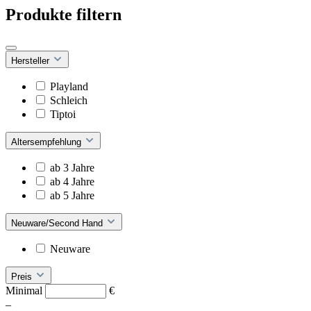
Produkte filtern
Hersteller
Playland
Schleich
Tiptoi
Altersempfehlung
ab 3 Jahre
ab 4 Jahre
ab 5 Jahre
Neuware/Second Hand
Neuware
Preis
Minimal
€
–