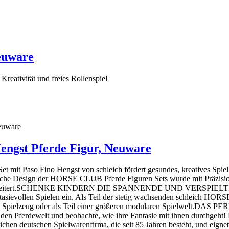
euware
reativität und freies Rollenspiel
ngst Pferde Figur, Neuware
 Paso Fino Hengst von schleich fördert gesundes, kreatives Spiel für
ische Design der HORSE CLUB Pferde Figuren Sets wurde mit Präzision 
sen erweitert.SCHENKE KINDERN DIE SPANNENDE UND VERSPIELTE W
ievollen Spielen ein. Als Teil der stetig wachsenden schleich HORSE
ndiges Spielzeug oder als Teil einer größeren modularen Spiel
den Pferdewelt und beobachte, wie ihre Fantasie mit ihnen durchgeht!
chen deutschen Spielwarenfirma, die seit 85 Jahren besteht, und eignet