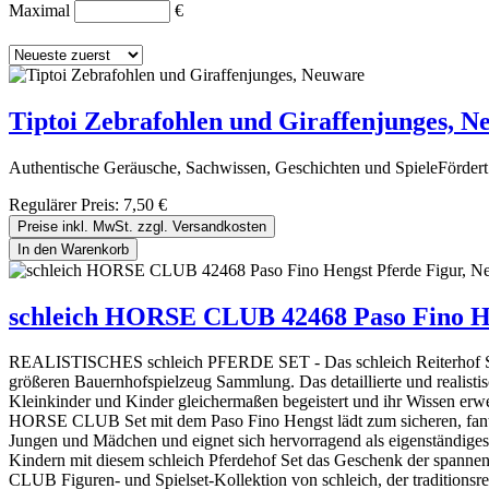
Maximal
€
Tiptoi Zebrafohlen und Giraffenjunges, N
Authentische Geräusche, Sachwissen, Geschichten und SpieleFördert K
Regulärer Preis:
7,50 €
Preise inkl. MwSt. zzgl. Versandkosten
In den Warenkorb
schleich HORSE CLUB 42468 Paso Fino He
REALISTISCHES schleich PFERDE SET - Das schleich Reiterhof Set mit
größeren Bauernhofspielzeug Sammlung. Das detaillierte und realist
Kleinkinder und Kinder gleichermaßen begeistert und ihr Wis
HORSE CLUB Set mit dem Paso Fino Hengst lädt zum sicheren, fantas
Jungen und Mädchen und eignet sich hervorragend als eigenstä
Kindern mit diesem schleich Pferdehof Set das Geschenk der spannen
CLUB Figuren- und Spielset-Kollektion von schleich, der traditionsrei