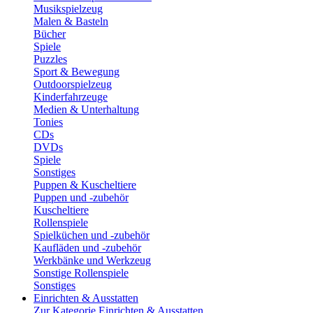
Musikspielzeug
Malen & Basteln
Bücher
Spiele
Puzzles
Sport & Bewegung
Outdoorspielzeug
Kinderfahrzeuge
Medien & Unterhaltung
Tonies
CDs
DVDs
Spiele
Sonstiges
Puppen & Kuscheltiere
Puppen und -zubehör
Kuscheltiere
Rollenspiele
Spielküchen und -zubehör
Kaufläden und -zubehör
Werkbänke und Werkzeug
Sonstige Rollenspiele
Sonstiges
Einrichten & Ausstatten
Zur Kategorie Einrichten & Ausstatten