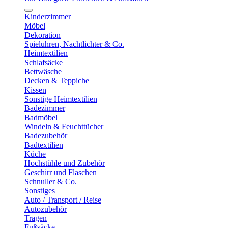
Kinderzimmer
Möbel
Dekoration
Spieluhren, Nachtlichter & Co.
Heimtextilien
Schlafsäcke
Bettwäsche
Decken & Teppiche
Kissen
Sonstige Heimtextilien
Badezimmer
Badmöbel
Windeln & Feuchttücher
Badezubehör
Badtextilien
Küche
Hochstühle und Zubehör
Geschirr und Flaschen
Schnuller & Co.
Sonstiges
Auto / Transport / Reise
Autozubehör
Tragen
Fußsäcke