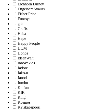
Eichhorn Disney
Engelbert Strauss
Fisher Price
Funtoys
goki
Grafix
Haba
Hape
Happy People
HCM
Honos
IdeenWelt
Innovakids
Jadore
Jako-o
Janod
Jumbo
Kidfun
KIK
King
Kosmos
Kylskapspoesi