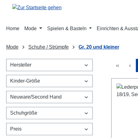
m Hauptinhalt springen
Zur Suche springen
Zur Hauptnavigation springen
Home
Mode
Spielen & Basteln
Einrichten & Ausst
Mode
Schuhe / Strümpfe
Gr. 20 und kleiner
Hersteller
Kinder-Größe
Neuware/Second Hand
Schuhgröße
Preis