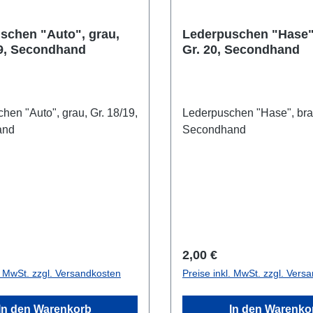
schen "Auto", grau,
Lederpuschen "Hase"
19, Secondhand
Gr. 20, Secondhand
hen "Auto", grau, Gr. 18/19,
Lederpuschen "Hase", brau
and
Secondhand
r Preis:
Regulärer Preis:
2,00 €
l. MwSt. zzgl. Versandkosten
Preise inkl. MwSt. zzgl. Vers
In den Warenkorb
In den Warenko