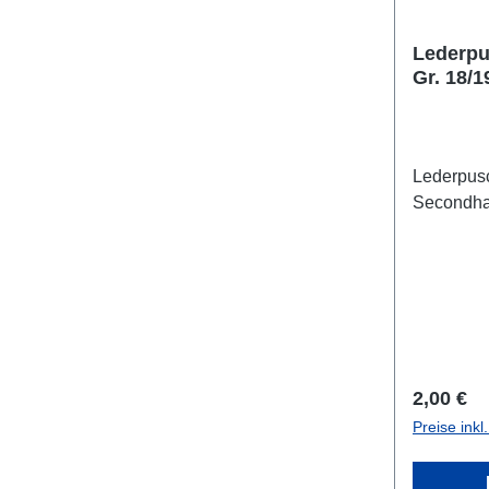
Lederpu
Gr. 18/
Lederpusc
Secondh
Reguläre
2,00 €
Preise ink