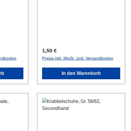
Regulärer Preis:
1,50 €
andkosten
Preise inkl. MwSt. zzgl. Versandkosten
rb
In den Warenkorb