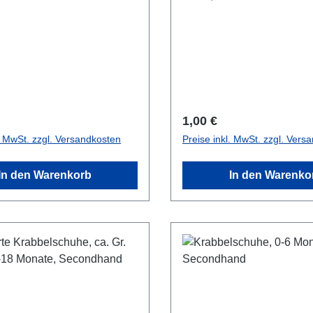
r Preis:
Regulärer Preis:
1,00 €
l. MwSt. zzgl. Versandkosten
Preise inkl. MwSt. zzgl. Vers
In den Warenkorb
In den Warenko