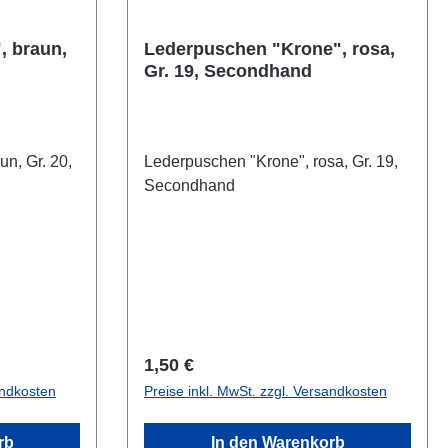
, braun,
Lederpuschen "Krone", rosa,
Gr. 19, Secondhand
n, Gr. 20,
Lederpuschen "Krone", rosa, Gr. 19,
Secondhand
Regulärer Preis:
1,50 €
andkosten
Preise inkl. MwSt. zzgl. Versandkosten
rb
In den Warenkorb