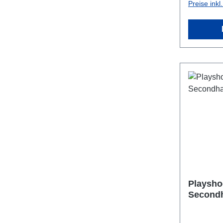
Preise ink
Playsho
Second