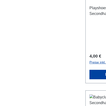
Playshoes
Secondh
Reguläre
4,00 €
Preise ink