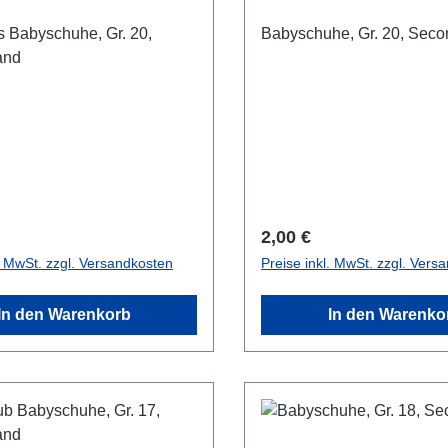
 Babyschuhe, Gr. 20,
Babyschuhe, Gr. 20, Sec
and
r Preis:
Regulärer Preis:
2,00 €
l. MwSt. zzgl. Versandkosten
Preise inkl. MwSt. zzgl. Vers
In den Warenkorb
In den Warenko