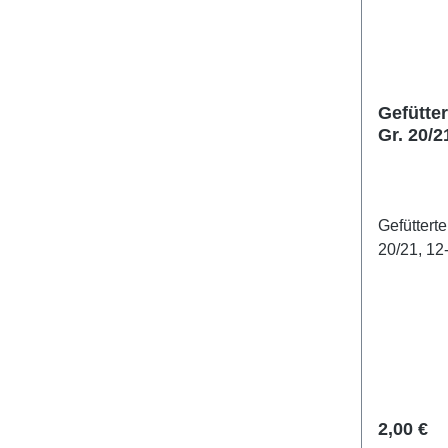
Gefütte
Gr. 20/2
Second
Gefüttert
20/21, 1
Reguläre
2,00 €