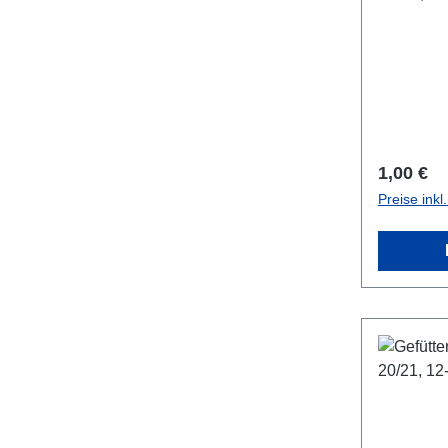
Reguläre
1,00 €
Preise ink