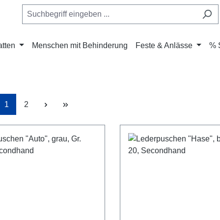
atten
Menschen mit Behinderung
Feste & Anlässe
% 
Seite
Seite
1
2