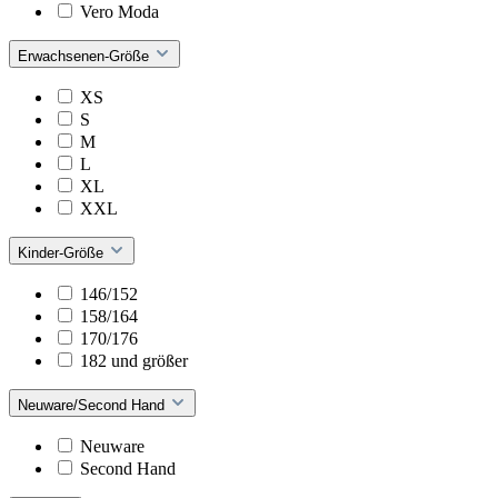
Vero Moda
Erwachsenen-Größe
XS
S
M
L
XL
XXL
Kinder-Größe
146/152
158/164
170/176
182 und größer
Neuware/Second Hand
Neuware
Second Hand