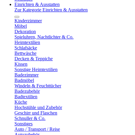
Einrichten & Ausstatten
Zur Kategorie Einrichten & Ausstatten
Kinderzimmer
Möbel
Dekoration
Spieluhren, Nachtlichter & Co.
Heimtextilien
Schlafsäcke
Bettwäsche
Decken & Teppiche
Kissen
Sonstige Heimtextilien
Badezimmer
Badmöbel
Windeln & Feuchttücher
Badezubehör
Badtextilien
Küche
Hochstühle und Zubehör
Geschirr und Flaschen
Schnuller & Co.
Sonstiges
Auto / Transport / Reise
Autozubehör