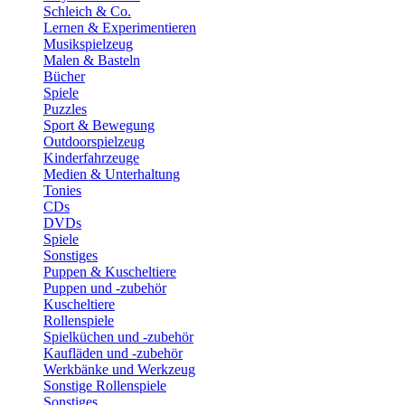
Schleich & Co.
Lernen & Experimentieren
Musikspielzeug
Malen & Basteln
Bücher
Spiele
Puzzles
Sport & Bewegung
Outdoorspielzeug
Kinderfahrzeuge
Medien & Unterhaltung
Tonies
CDs
DVDs
Spiele
Sonstiges
Puppen & Kuscheltiere
Puppen und -zubehör
Kuscheltiere
Rollenspiele
Spielküchen und -zubehör
Kaufläden und -zubehör
Werkbänke und Werkzeug
Sonstige Rollenspiele
Sonstiges