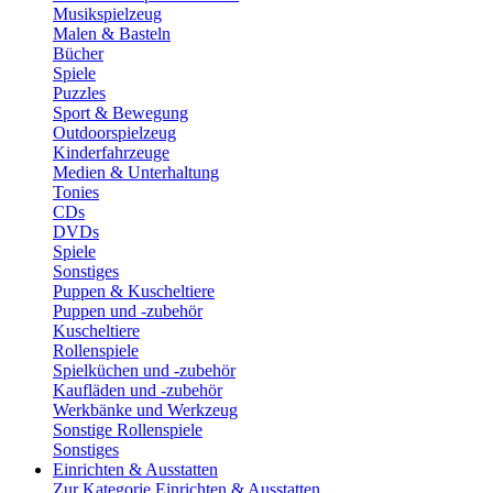
Musikspielzeug
Malen & Basteln
Bücher
Spiele
Puzzles
Sport & Bewegung
Outdoorspielzeug
Kinderfahrzeuge
Medien & Unterhaltung
Tonies
CDs
DVDs
Spiele
Sonstiges
Puppen & Kuscheltiere
Puppen und -zubehör
Kuscheltiere
Rollenspiele
Spielküchen und -zubehör
Kaufläden und -zubehör
Werkbänke und Werkzeug
Sonstige Rollenspiele
Sonstiges
Einrichten & Ausstatten
Zur Kategorie Einrichten & Ausstatten