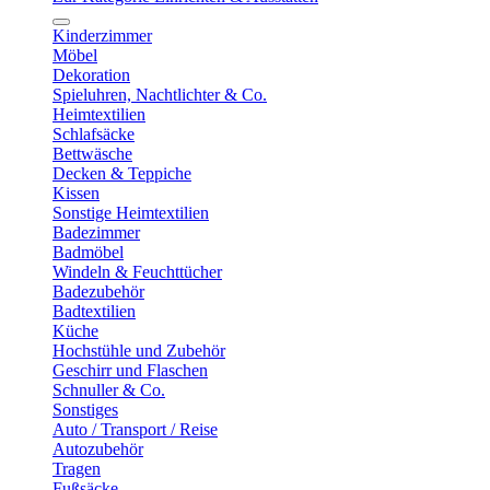
Kinderzimmer
Möbel
Dekoration
Spieluhren, Nachtlichter & Co.
Heimtextilien
Schlafsäcke
Bettwäsche
Decken & Teppiche
Kissen
Sonstige Heimtextilien
Badezimmer
Badmöbel
Windeln & Feuchttücher
Badezubehör
Badtextilien
Küche
Hochstühle und Zubehör
Geschirr und Flaschen
Schnuller & Co.
Sonstiges
Auto / Transport / Reise
Autozubehör
Tragen
Fußsäcke