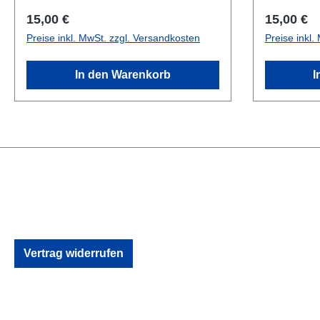
Regulärer Preis:
Regulärer
15,00 €
15,00 €
Preise inkl. MwSt. zzgl. Versandkosten
Preise inkl.
In den Warenkorb
I
Vertrag widerrufen