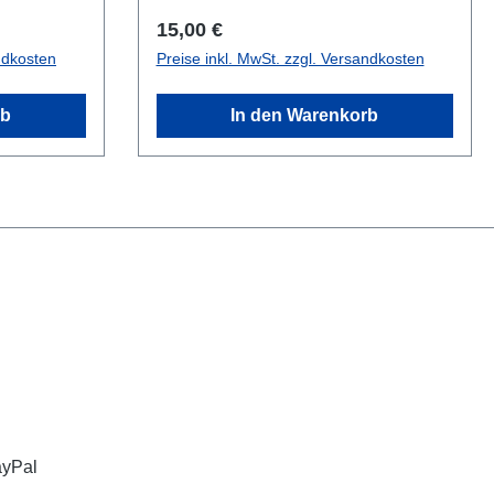
Regulärer Preis:
15,00 €
ndkosten
Preise inkl. MwSt. zzgl. Versandkosten
rb
In den Warenkorb