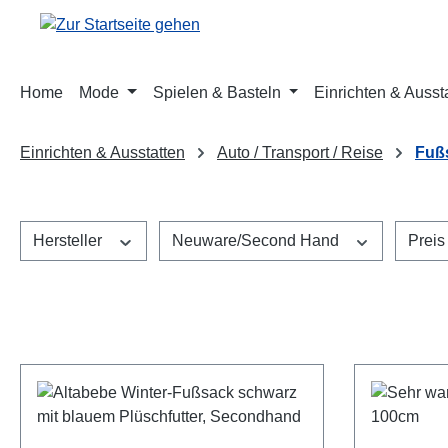
m Hauptinhalt springen
Zur Suche springen
Zur Hauptnavigation springen
Home
Mode
Spielen & Basteln
Einrichten & Ausst
Einrichten & Ausstatten
Auto / Transport / Reise
Fuß
Hersteller
Neuware/Second Hand
Prei