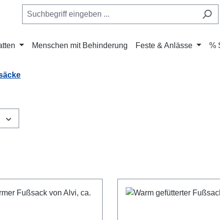
atten
Menschen mit Behinderung
Feste & Anlässe
% 
säcke
s