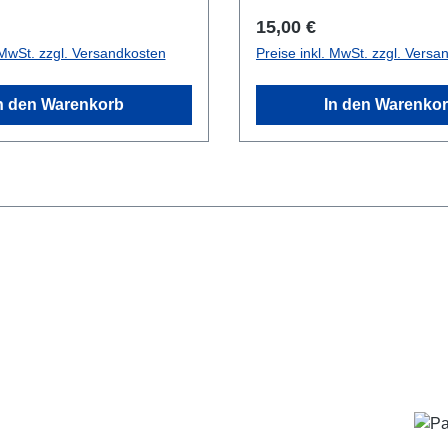
 Preis:
Regulärer Preis:
15,00 €
 MwSt. zzgl. Versandkosten
Preise inkl. MwSt. zzgl. Versa
n den Warenkorb
In den Warenko