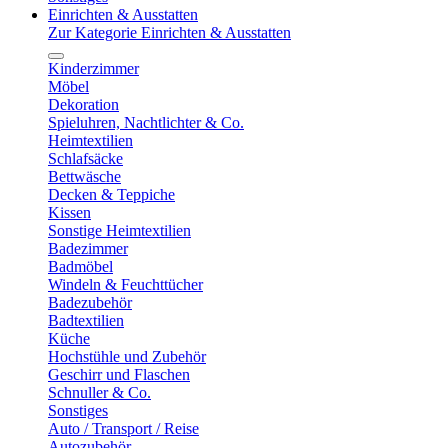
Einrichten & Ausstatten
Zur Kategorie Einrichten & Ausstatten
Kinderzimmer
Möbel
Dekoration
Spieluhren, Nachtlichter & Co.
Heimtextilien
Schlafsäcke
Bettwäsche
Decken & Teppiche
Kissen
Sonstige Heimtextilien
Badezimmer
Badmöbel
Windeln & Feuchttücher
Badezubehör
Badtextilien
Küche
Hochstühle und Zubehör
Geschirr und Flaschen
Schnuller & Co.
Sonstiges
Auto / Transport / Reise
Autozubehör