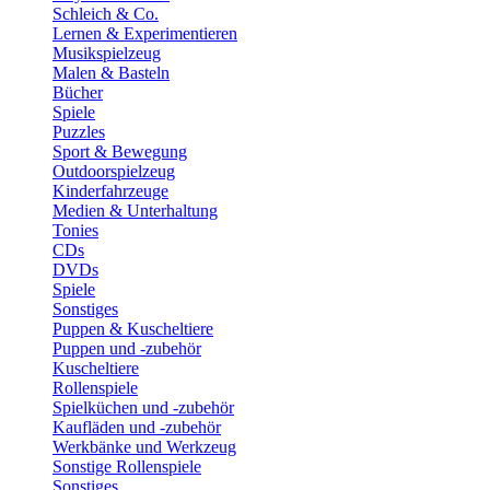
Schleich & Co.
Lernen & Experimentieren
Musikspielzeug
Malen & Basteln
Bücher
Spiele
Puzzles
Sport & Bewegung
Outdoorspielzeug
Kinderfahrzeuge
Medien & Unterhaltung
Tonies
CDs
DVDs
Spiele
Sonstiges
Puppen & Kuscheltiere
Puppen und -zubehör
Kuscheltiere
Rollenspiele
Spielküchen und -zubehör
Kaufläden und -zubehör
Werkbänke und Werkzeug
Sonstige Rollenspiele
Sonstiges