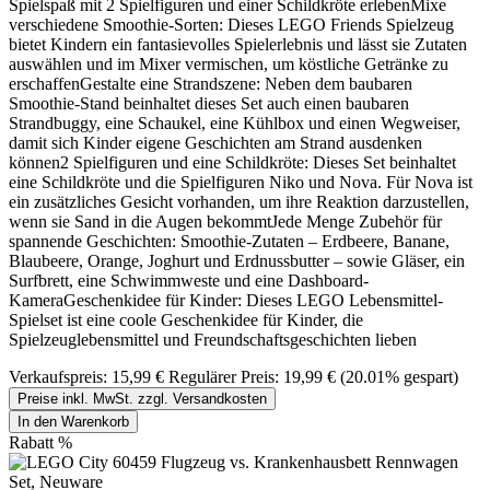
Spielspaß mit 2 Spielfiguren und einer Schildkröte erlebenMixe
verschiedene Smoothie-Sorten: Dieses LEGO Friends Spielzeug
bietet Kindern ein fantasievolles Spielerlebnis und lässt sie Zutaten
auswählen und im Mixer vermischen, um köstliche Getränke zu
erschaffenGestalte eine Strandszene: Neben dem baubaren
Smoothie-Stand beinhaltet dieses Set auch einen baubaren
Strandbuggy, eine Schaukel, eine Kühlbox und einen Wegweiser,
damit sich Kinder eigene Geschichten am Strand ausdenken
können2 Spielfiguren und eine Schildkröte: Dieses Set beinhaltet
eine Schildkröte und die Spielfiguren Niko und Nova. Für Nova ist
ein zusätzliches Gesicht vorhanden, um ihre Reaktion darzustellen,
wenn sie Sand in die Augen bekommtJede Menge Zubehör für
spannende Geschichten: Smoothie-Zutaten – Erdbeere, Banane,
Blaubeere, Orange, Joghurt und Erdnussbutter – sowie Gläser, ein
Surfbrett, eine Schwimmweste und eine Dashboard-
KameraGeschenkidee für Kinder: Dieses LEGO Lebensmittel-
Spielset ist eine coole Geschenkidee für Kinder, die
Spielzeuglebensmittel und Freundschaftsgeschichten lieben
Verkaufspreis:
15,99 €
Regulärer Preis:
19,99 €
(20.01% gespart)
Preise inkl. MwSt. zzgl. Versandkosten
In den Warenkorb
Rabatt
%