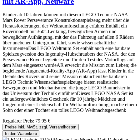
mit AR-App, Neuware
Kinder ab 10 Jahren können mit diesem LEGO Technic NASA
Mars Rover Perseverance Konstruktionsspielzeug mehr über die
Herausforderungen der Weltraumforschung erfahrenEnthält ein
Rovermodell mit 360°-Lenkung, beweglichen Armen und
beweglicher Aufhängung, mit der das Fahrzeug auf allen 6 Rädern
über unebenen Untergrund fährt, sowie wissenschaftliche
InstrumentenDas LEGO Weltraum-Set enthält auch eine baubare
Spielzeugversion des Ingenuity-Hubschraubers der NASA, der den
Perseverance Rover begleitete und für den Test des Motorflugs auf
dem Mars eingesetzt wurdeAR erweckt die Mission zum Leben; die
begleitende Augmented-Reality-App (AR-App) lässt Kinder in die
Details des Rovers und seiner Mission eintauchenDie baubaren
LEGO Technic Wissenschaftsspielzeuge bieten realistische
Bewegungen und Mechanismen, die junge LEGO Baumeister in
das Universum der Technik einführenDieses LEGO NASA Set ist
ein außergewöhnliches Geschenk für 10 jährige Mädchen und
Jungen mit einer Leidenschaft für Weltraumforschung; mache einem
Sohn oder einer Tochter ein tolles LEGO Weihnachtsgeschenk
Regulärer Preis:
79,95 €
Preise inkl. MwSt. zzgl. Versandkosten
In den Warenkorb