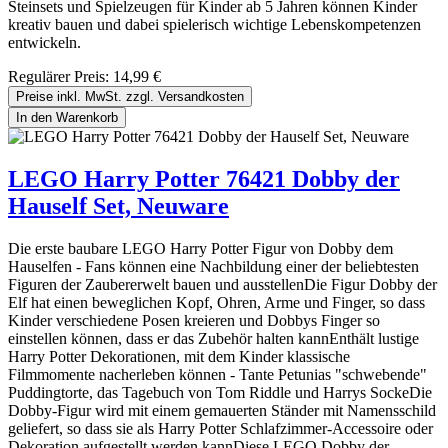
Steinsets und Spielzeugen für Kinder ab 5 Jahren können Kinder
kreativ bauen und dabei spielerisch wichtige Lebenskompetenzen
entwickeln.
Regulärer Preis:
14,99 €
Preise inkl. MwSt. zzgl. Versandkosten
In den Warenkorb
LEGO Harry Potter 76421 Dobby der
Hauself Set, Neuware
Die erste baubare LEGO Harry Potter Figur von Dobby dem
Hauselfen - Fans können eine Nachbildung einer der beliebtesten
Figuren der Zaubererwelt bauen und ausstellenDie Figur Dobby der
Elf hat einen beweglichen Kopf, Ohren, Arme und Finger, so dass
Kinder verschiedene Posen kreieren und Dobbys Finger so
einstellen können, dass er das Zubehör halten kannEnthält lustige
Harry Potter Dekorationen, mit dem Kinder klassische
Filmmomente nacherleben können - Tante Petunias "schwebende"
Puddingtorte, das Tagebuch von Tom Riddle und Harrys SockeDie
Dobby-Figur wird mit einem gemauerten Ständer mit Namensschild
geliefert, so dass sie als Harry Potter Schlafzimmer-Accessoire oder
Dekoration aufgestellt werden kannDiese LEGO Dobby der