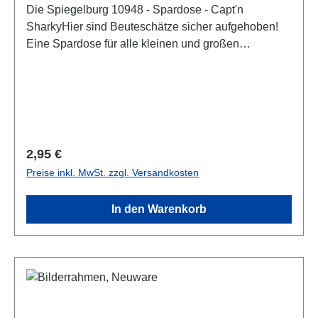
Die Spiegelburg 10948 - Spardose - Capt'n
SharkyHier sind Beuteschätze sicher aufgehoben!
Eine Spardose für alle kleinen und großen
Piraten.Details:• Aus bedrucktem, geprägtem Metall•
Maße ca. ca. 12,5 x 12 x 5 cm
Regulärer Preis:
2,95 €
Preise inkl. MwSt. zzgl. Versandkosten
In den Warenkorb