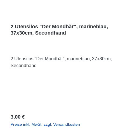
2 Utensilos "Der Mondbär", marineblau,
37x30cm, Secondhand
2 Utensilos "Der Mondbär", marineblau, 37x30cm,
Secondhand
Regulärer Preis:
3,00 €
Preise inkl. MwSt. zzgl. Versandkosten