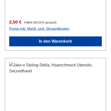
Verkaufspreis:
Regulärer Preis:
2,50 €
7,95 €
(68.55% gespart)
Preise inkl. MwSt. zzgl. Versandkosten
In den Warenkorb