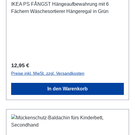
IKEA PS FÅNGST Hängeaufbewahrung mit 6
Fächern Wäschesortierer Hängeregal in Grün
Regulärer Preis:
12,95 €
Preise inkl. MwSt. zzgl. Versandkosten
In den Warenkorb