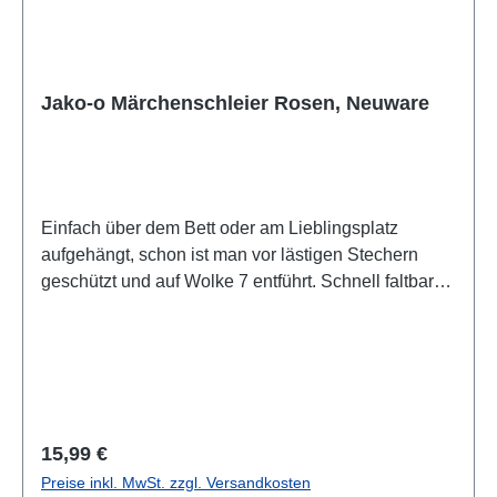
Jako-o Märchenschleier Rosen, Neuware
Einfach über dem Bett oder am Lieblingsplatz
aufgehängt, schon ist man vor lästigen Stechern
geschützt und auf Wolke 7 entführt. Schnell faltbarer
Ring. Einfach aufzuhängen, Material: Polyester,
Länge: 2,5m, Umfang: 12,5m, Durchmesser: 65cm
Regulärer Preis:
15,99 €
Preise inkl. MwSt. zzgl. Versandkosten