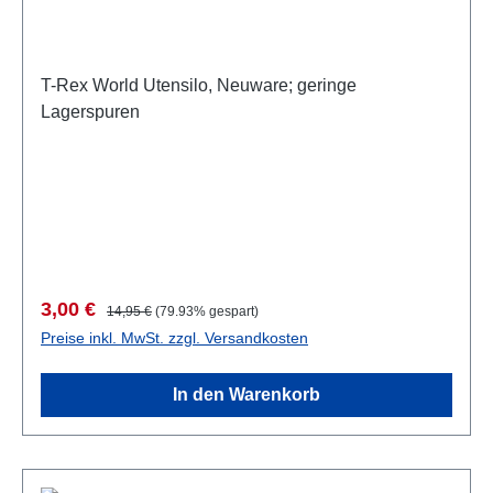
T-Rex World Utensilo, Neuware; geringe
Lagerspuren
Verkaufspreis:
Regulärer Preis:
3,00 €
14,95 €
(79.93% gespart)
Preise inkl. MwSt. zzgl. Versandkosten
In den Warenkorb