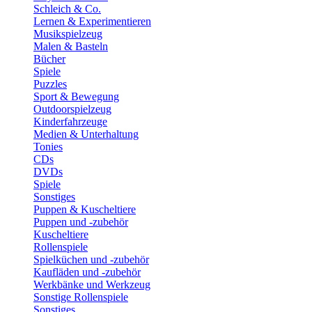
Schleich & Co.
Lernen & Experimentieren
Musikspielzeug
Malen & Basteln
Bücher
Spiele
Puzzles
Sport & Bewegung
Outdoorspielzeug
Kinderfahrzeuge
Medien & Unterhaltung
Tonies
CDs
DVDs
Spiele
Sonstiges
Puppen & Kuscheltiere
Puppen und -zubehör
Kuscheltiere
Rollenspiele
Spielküchen und -zubehör
Kaufläden und -zubehör
Werkbänke und Werkzeug
Sonstige Rollenspiele
Sonstiges