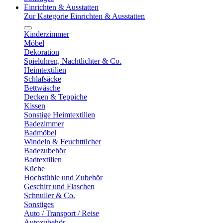
Einrichten & Ausstatten
Zur Kategorie Einrichten & Ausstatten
Kinderzimmer
Möbel
Dekoration
Spieluhren, Nachtlichter & Co.
Heimtextilien
Schlafsäcke
Bettwäsche
Decken & Teppiche
Kissen
Sonstige Heimtextilien
Badezimmer
Badmöbel
Windeln & Feuchttücher
Badezubehör
Badtextilien
Küche
Hochstühle und Zubehör
Geschirr und Flaschen
Schnuller & Co.
Sonstiges
Auto / Transport / Reise
Autozubehör