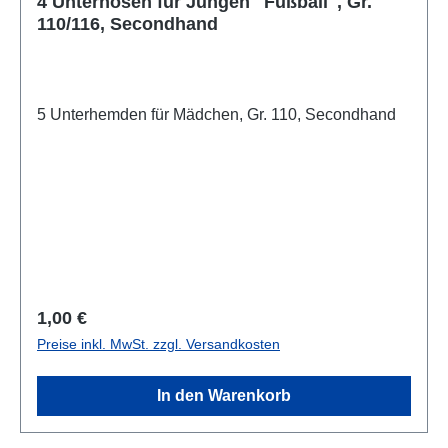
4 Unterhosen für Jungen "Fußball", Gr.
110/116, Secondhand
5 Unterhemden für Mädchen, Gr. 110, Secondhand
Regulärer Preis:
1,00 €
Preise inkl. MwSt. zzgl. Versandkosten
In den Warenkorb