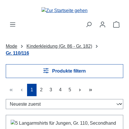
Zum Hauptinhalt springen
Ware
Mode
Kinderkleidung (Gr. 86 - Gr. 182)
Gr. 110/116
Produkte filtern
Seite
Seite
Seite
Seite
Seite
1
2
3
4
5