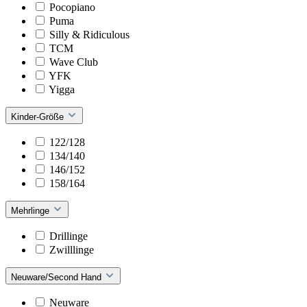
Pocopiano
Puma
Silly & Ridiculous
TCM
Wave Club
YFK
Yigga
Kinder-Größe
122/128
134/140
146/152
158/164
Mehrlinge
Drillinge
Zwilllinge
Neuware/Second Hand
Neuware