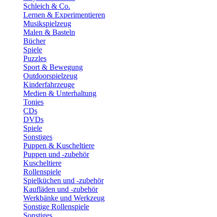
Schleich & Co.
Lernen & Experimentieren
Musikspielzeug
Malen & Basteln
Bücher
Spiele
Puzzles
Sport & Bewegung
Outdoorspielzeug
Kinderfahrzeuge
Medien & Unterhaltung
Tonies
CDs
DVDs
Spiele
Sonstiges
Puppen & Kuscheltiere
Puppen und -zubehör
Kuscheltiere
Rollenspiele
Spielküchen und -zubehör
Kaufläden und -zubehör
Werkbänke und Werkzeug
Sonstige Rollenspiele
Sonstiges