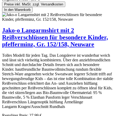
Preise inkl. MwSt. zzgl. Versandkosten
In den Warenkorb
Jako-o Langarmshirt mit 2
Reißverschlüssen für besondere Kinder,
pfefferminz, Gr. 152/158, Neuware
Tolles Modell für jeden Tag. Das Longsleeve ist wunderbar weich
und lässt sich vielseitig kombinieren. Über den anziehfreundlichen
Schnitt und durchdachte Details freuen sich auch besondere
Kinder. hautfreundliche Baumwollmischung rundum flexible
Stretch-Ware angenehm weiche Sweatware legerer Schnitt trifft auf
bewegungsfreudige Kids – das ist eine tolle Kombination der stabile
Reißverschluss erleichtert das An- und Ausziehen hüftlang
geschnitten per Reißverschlüssen komplett zu öffnen ideal für Kids,
die viel sitzen/liegen aus Bio-Baumwolle Obermaterial: 95 %
Baumwolle, 5 % Elasthan Passform leger Verschlussart
Reißverschluss Längenoptik hüftlang Ärmellänge
Langarm Kragen/Ausschnitt Rundhals
Regulärer Preis:
27,99 €