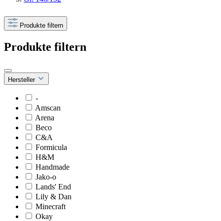
Produkte filtern
Produkte filtern
Hersteller
-
Amscan
Arena
Beco
C&A
Formicula
H&M
Handmade
Jako-o
Lands' End
Lily & Dan
Minecraft
Okay