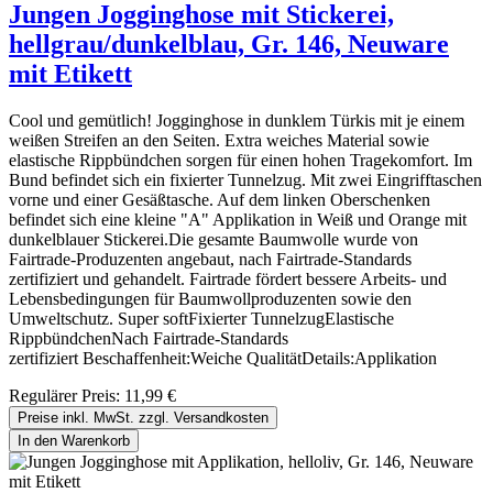
Jungen Jogginghose mit Stickerei,
hellgrau/dunkelblau, Gr. 146, Neuware
mit Etikett
Cool und gemütlich! Jogginghose in dunklem Türkis mit je einem
weißen Streifen an den Seiten. Extra weiches Material sowie
elastische Rippbündchen sorgen für einen hohen Tragekomfort. Im
Bund befindet sich ein fixierter Tunnelzug. Mit zwei Eingrifftaschen
vorne und einer Gesäßtasche. Auf dem linken Oberschenken
befindet sich eine kleine "A" Applikation in Weiß und Orange mit
dunkelblauer Stickerei.Die gesamte Baumwolle wurde von
Fairtrade-Produzenten angebaut, nach Fairtrade-Standards
zertifiziert und gehandelt. Fairtrade fördert bessere Arbeits- und
Lebensbedingungen für Baumwollproduzenten sowie den
Umweltschutz. Super softFixierter TunnelzugElastische
RippbündchenNach Fairtrade-Standards
zertifiziert Beschaffenheit:Weiche QualitätDetails:Applikation
Regulärer Preis:
11,99 €
Preise inkl. MwSt. zzgl. Versandkosten
In den Warenkorb