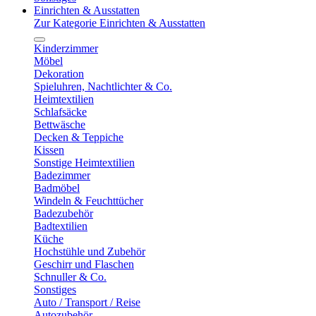
Einrichten & Ausstatten
Zur Kategorie Einrichten & Ausstatten
Kinderzimmer
Möbel
Dekoration
Spieluhren, Nachtlichter & Co.
Heimtextilien
Schlafsäcke
Bettwäsche
Decken & Teppiche
Kissen
Sonstige Heimtextilien
Badezimmer
Badmöbel
Windeln & Feuchttücher
Badezubehör
Badtextilien
Küche
Hochstühle und Zubehör
Geschirr und Flaschen
Schnuller & Co.
Sonstiges
Auto / Transport / Reise
Autozubehör