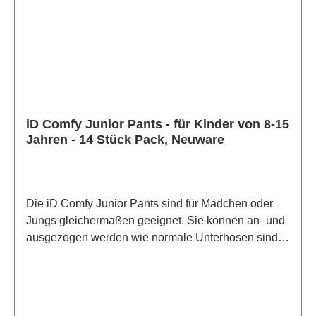
iD Comfy Junior Pants - für Kinder von 8-15
Jahren - 14 Stück Pack, Neuware
Die iD Comfy Junior Pants sind für Mädchen oder
Jungs gleichermaßen geeignet. Sie können an- und
ausgezogen werden wie normale Unterhosen sind
dabei aber so saugstark wie eine herkömmliche
Windel. Die Pants sind für Kinder von 8 bis 15
Jahren bzw. für ein Körpergewicht von 24 bis 47 Kg
gedacht. Die integrierte Einlage saugt schnell auch