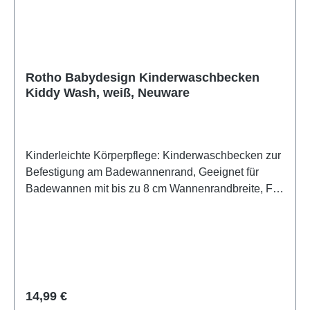
Rotho Babydesign Kinderwaschbecken
Kiddy Wash, weiß, Neuware
Kinderleichte Körperpflege: Kinderwaschbecken zur
Befestigung am Badewannenrand, Geeignet für
Badewannen mit bis zu 8 cm Wannenrandbreite, Für
mehr Selbstständigkeit beim Händewaschen und
Zähneputzen, Für Kinder ab 12
MonateWaschbecken mit praktischem Ablaufstopfen
für bequemes Entleeren, Integrierte Seifenablage
und großer Handtuchhalter, Idealer Begleiter zum
Händewaschen beim ToilettentrainingInklusive
Regulärer Preis:
14,99 €
Zahnputzbecher und aufklappbarem Spiegel mit