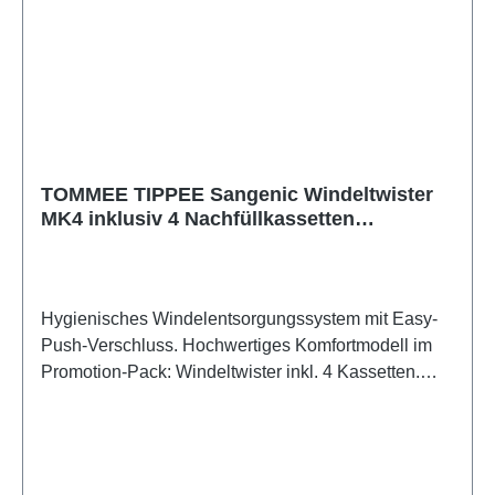
TOMMEE TIPPEE Sangenic Windeltwister
MK4 inklusiv 4 Nachfüllkassetten
Universal, Neuware
Hygienisches Windelentsorgungssystem mit Easy-
Push-Verschluss. Hochwertiges Komfortmodell im
Promotion-Pack: Windeltwister inkl. 4 Kassetten.
Größere Windeln können leichter eingefüllt werden
durch besonders große Öffnung. Der Easy-Push
Deckel drückt die getwistete Windeln automatisch in
den Eimer. Durch Vorformung des Folienschlauchs