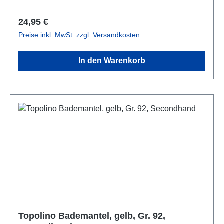
sparsame Proportionierung der Folie. Die
Folienkassette hat eine antibakterielle Wirkung.
Regulärer Preis:
24,95 €
Mehrlagige Folie hält Keime und Gerüche unter
Preise inkl. MwSt. zzgl. Versandkosten
Verschluss. 100 mal effektiver bei der Vermeidung
von Gerüchen im Vergleich zu herkömmlichen
In den Warenkorb
Müllbeuteln.
Topolino Bademantel, gelb, Gr. 92,