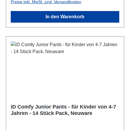
Preise inkl. MwSt. zzgl. Versandkosten
unzerbrechlicher Spiegelfolie (Schutzfolie vor
Gebrauch entfernen)Einfache Montage, Fertigung
In den Warenkorb
aus robustem und langlebigem Material, Leichte
Reiningung mit warmem SeifenwasserLieferumfang:
1 x Rotho Babydesign Kinderwaschbecken, Kiddy
Wash, Material: Polypropylen, Maße: 38,7 x 38,2 x
10 cm, Farbe: Weiß
iD Comfy Junior Pants - für Kinder von 4-7
Jahren - 14 Stück Pack, Neuware