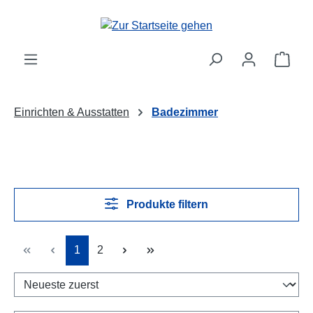
Zum Hauptinhalt springen
Ware
Einrichten & Ausstatten
Badezimmer
Produkte filtern
Seite
Seite
1
2