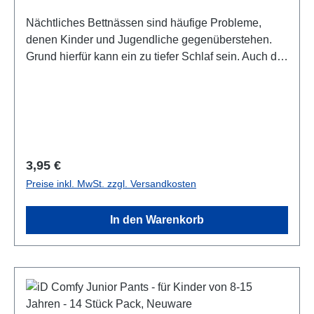
Nächtliches Bettnässen sind häufige Probleme,
denen Kinder und Jugendliche gegenüberstehen.
Grund hierfür kann ein zu tiefer Schlaf sein. Auch der
Reifeprozess eines Kindes kann sich verzögern - die
Routine der nächtlichen Blasenkontrolle ist noch
nicht gegeben. Mit den iD Comfy Junior Pants sind
Sie für solche Vorfälle gewappnet. Geben Sie Ihrem
Kind die Sicherheit die es braucht. Durch die
diskrete Unauffälligkeit dieser Windelpants verlieren
Regulärer Preis:
3,95 €
auch Klassenfahrten oder Übernachtungen bei
Preise inkl. MwSt. zzgl. Versandkosten
Freunden Ihren Schrecken. Die iD Comfy Pants sind
für Jungen und Mädchen mit einen Hüftumfang von
In den Warenkorb
45-70cm (4-7 Jahren - ca. 17-27kg) geeignet