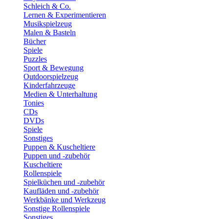
Schleich & Co.
Lernen & Experimentieren
Musikspielzeug
Malen & Basteln
Bücher
Spiele
Puzzles
Sport & Bewegung
Outdoorspielzeug
Kinderfahrzeuge
Medien & Unterhaltung
Tonies
CDs
DVDs
Spiele
Sonstiges
Puppen & Kuscheltiere
Puppen und -zubehör
Kuscheltiere
Rollenspiele
Spielküchen und -zubehör
Kaufläden und -zubehör
Werkbänke und Werkzeug
Sonstige Rollenspiele
Sonstiges