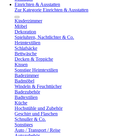
Einrichten & Ausstatten
Zur Kategorie Einrichten & Ausstatten
Kinderzimmer
Möbel
Dekoration
Spieluhren, Nachtlichter & Co.
Heimtextilien
Schlafsäcke
Bettwäsche
Decken & Teppiche
Kissen
Sonstige Heimtextilien
Badezimmer
Badmöbel
Windeln & Feuchttücher
Badezubehör
Badtextilien
Küche
Hochstühle und Zubehör
Geschirr und Flaschen
Schnuller & Co.
Sonstiges
Auto / Transport / Reise
Autozubehör