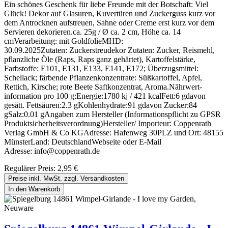
Ein schönes Geschenk für liebe Freunde mit der Botschaft: Viel
Glück! Dekor auf Glasuren, Kuvertüren und Zuckerguss kurz vor
dem Antrocknen aufstreuen, Sahne oder Creme erst kurz vor dem
Servieren dekorieren.ca. 25g / Ø ca. 2 cm, Höhe ca. 14
cmVerarbeitung: mit GoldfolieMHD:
30.09.2025Zutaten: Zuckerstreudekor Zutaten: Zucker, Reismehl,
pflanzliche Öle (Raps, Raps ganz gehärtet), Kartoffelstärke,
Farbstoffe: E101, E131, E133, E141, E172; Überzugsmittel:
Schellack; färbende Pflanzenkonzentrate: Süßkartoffel, Apfel,
Rettich, Kirsche; rote Beete Saftkonzentrat, Aroma.Nährwert­
information pro 100 g:Energie:1780 kj / 421 kcalFett:6 gdavon
gesätt. Fettsäuren:2.3 gKohlenhydrate:91 gdavon Zucker:84
gSalz:0.01 gAngaben zum Hersteller (Informationspflicht zu GPSR
Produktsicherheitsverordnung)Hersteller/ Importeur: Coppenrath
Verlag GmbH & Co KGAdresse: Hafenweg 30PLZ und Ort: 48155
MünsterLand: DeutschlandWebseite oder E-Mail
Adresse: info@coppenrath.de
Regulärer Preis:
2,95 €
Preise inkl. MwSt. zzgl. Versandkosten
In den Warenkorb