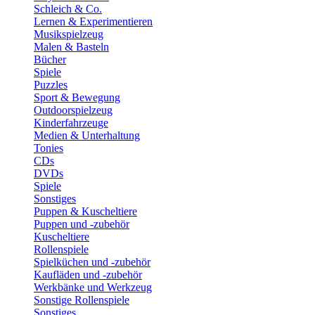
Schleich & Co.
Lernen & Experimentieren
Musikspielzeug
Malen & Basteln
Bücher
Spiele
Puzzles
Sport & Bewegung
Outdoorspielzeug
Kinderfahrzeuge
Medien & Unterhaltung
Tonies
CDs
DVDs
Spiele
Sonstiges
Puppen & Kuscheltiere
Puppen und -zubehör
Kuscheltiere
Rollenspiele
Spielküchen und -zubehör
Kaufläden und -zubehör
Werkbänke und Werkzeug
Sonstige Rollenspiele
Sonstiges