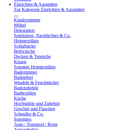
Einrichten & Ausstatten
Zur Kategorie Einrichten & Ausstatten
Kinderzimmer
Möbel
Dekoration
Spieluhren, Nachtlichter & Co.
Heimtextilien
Schlafsäcke
Bettwäsche
Decken & Teppiche
Kissen
Sonstige Heimtextilien
Badezimmer
Badmöbel
Windeln & Feuchttücher
Badezubehör
Badtextilien
Küche
Hochstühle und Zubehör
Geschirr und Flaschen
Schnuller & Co.
Sonstiges
Auto / Transport / Reise
Autozubehör