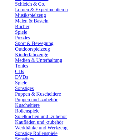
Schleich & Co.
Lernen & Experimentieren
Musikspielzeug
Malen & Basteln
Bücher
Spiele
Puzzles
Sport & Bewegung
Outdoorspielzeug
Kinderfahrzeuge
Medien & Unterhaltung
Tonies
CDs
DVDs
Spiele
Sonstiges
Puppen & Kuscheltiere
Puppen und -zubehör
Kuscheltiere
Rollenspiele
Spielküchen und -zubehör
Kaufläden und -zubehör
Werkbänke und Werkzeug
Sonstige Rollenspiele
Sonstiges