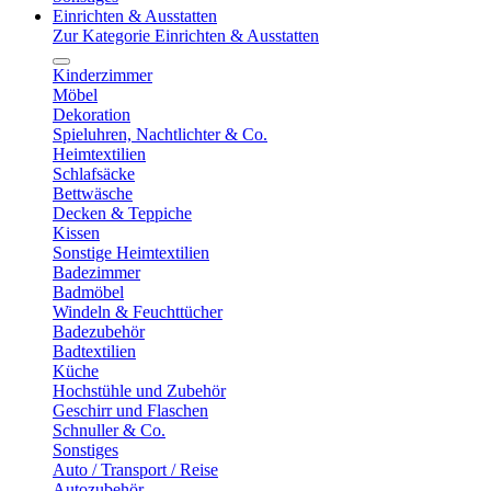
Einrichten & Ausstatten
Zur Kategorie Einrichten & Ausstatten
Kinderzimmer
Möbel
Dekoration
Spieluhren, Nachtlichter & Co.
Heimtextilien
Schlafsäcke
Bettwäsche
Decken & Teppiche
Kissen
Sonstige Heimtextilien
Badezimmer
Badmöbel
Windeln & Feuchttücher
Badezubehör
Badtextilien
Küche
Hochstühle und Zubehör
Geschirr und Flaschen
Schnuller & Co.
Sonstiges
Auto / Transport / Reise
Autozubehör