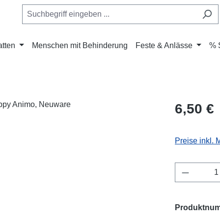
atten
Menschen mit Behinderung
Feste & Anlässe
% 
Regulärer Pr
6,50 €
Preise inkl.
Produkt 
Produktnu