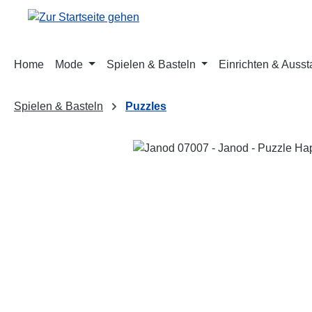
m Hauptinhalt springen
Zur Suche springen
Zur Hauptnavigation springen
Home
Mode
Spielen & Basteln
Einrichten & Ausst
Spielen & Basteln
Puzzles
Bildergalerie überspringen