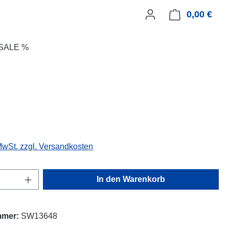
0,00 €
Ware
SALE %
eis:
 MwSt. zzgl. Versandkosten
Anzahl: Gib den gewünschten Wert ein oder
In den Warenkorb
mmer:
SW13648