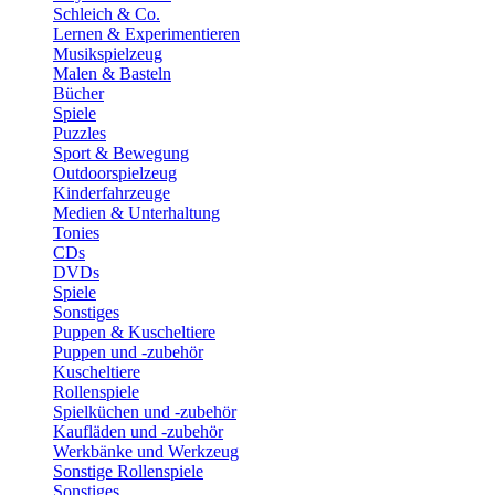
Schleich & Co.
Lernen & Experimentieren
Musikspielzeug
Malen & Basteln
Bücher
Spiele
Puzzles
Sport & Bewegung
Outdoorspielzeug
Kinderfahrzeuge
Medien & Unterhaltung
Tonies
CDs
DVDs
Spiele
Sonstiges
Puppen & Kuscheltiere
Puppen und -zubehör
Kuscheltiere
Rollenspiele
Spielküchen und -zubehör
Kaufläden und -zubehör
Werkbänke und Werkzeug
Sonstige Rollenspiele
Sonstiges