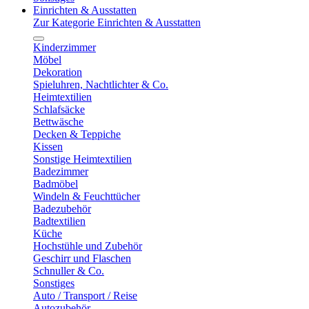
Einrichten & Ausstatten
Zur Kategorie Einrichten & Ausstatten
Kinderzimmer
Möbel
Dekoration
Spieluhren, Nachtlichter & Co.
Heimtextilien
Schlafsäcke
Bettwäsche
Decken & Teppiche
Kissen
Sonstige Heimtextilien
Badezimmer
Badmöbel
Windeln & Feuchttücher
Badezubehör
Badtextilien
Küche
Hochstühle und Zubehör
Geschirr und Flaschen
Schnuller & Co.
Sonstiges
Auto / Transport / Reise
Autozubehör