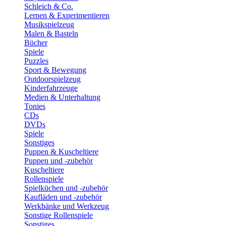
Schleich & Co.
Lernen & Experimentieren
Musikspielzeug
Malen & Basteln
Bücher
Spiele
Puzzles
Sport & Bewegung
Outdoorspielzeug
Kinderfahrzeuge
Medien & Unterhaltung
Tonies
CDs
DVDs
Spiele
Sonstiges
Puppen & Kuscheltiere
Puppen und -zubehör
Kuscheltiere
Rollenspiele
Spielküchen und -zubehör
Kaufläden und -zubehör
Werkbänke und Werkzeug
Sonstige Rollenspiele
Sonstiges