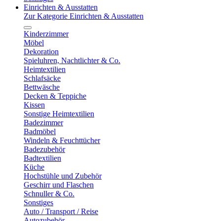
Einrichten & Ausstatten
Zur Kategorie Einrichten & Ausstatten
Kinderzimmer
Möbel
Dekoration
Spieluhren, Nachtlichter & Co.
Heimtextilien
Schlafsäcke
Bettwäsche
Decken & Teppiche
Kissen
Sonstige Heimtextilien
Badezimmer
Badmöbel
Windeln & Feuchttücher
Badezubehör
Badtextilien
Küche
Hochstühle und Zubehör
Geschirr und Flaschen
Schnuller & Co.
Sonstiges
Auto / Transport / Reise
Autozubehör