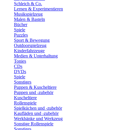
Schleich & Co.
Lernen & Experimentieren
Musikspielzeug
Malen & Basteln
Bücher
Spiele
Puzzles
Sport & Bewegung
Outdoorspielzeug
Kinderfahrzeuge
Medien & Unterhaltung
Tonies
CDs
DVDs
Spiele
Sonstiges
Puppen & Kuscheltiere
Puppen und -zubehör
Kuscheltiere
Rollenspiele
Spielküchen und -zubehör
Kaufläden und -zubehör
Werkbänke und Werkzeug
Sonstige Rollenspiele
Sonstiges