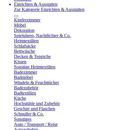
Einrichten & Ausstatten
Zur Kategorie Einrichten & Ausstatten
Kinderzimmer
Möbel
Dekoration
Spieluhren, Nachtlichter & Co.
Heimtextilien
Schlafsäcke
Bettwäsche
Decken & Teppiche
Kissen
Sonstige Heimtextilien
Badezimmer
Badmöbel
Windeln & Feuchttücher
Badezubehör
Badtextilien
Küche
Hochstühle und Zubehör
Geschirr und Flaschen
Schnuller & Co.
Sonstiges
Auto / Transport / Reise
Autozubehör