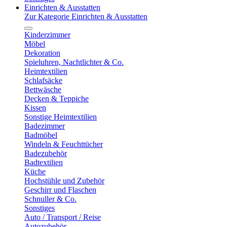
Einrichten & Ausstatten
Zur Kategorie Einrichten & Ausstatten
Kinderzimmer
Möbel
Dekoration
Spieluhren, Nachtlichter & Co.
Heimtextilien
Schlafsäcke
Bettwäsche
Decken & Teppiche
Kissen
Sonstige Heimtextilien
Badezimmer
Badmöbel
Windeln & Feuchttücher
Badezubehör
Badtextilien
Küche
Hochstühle und Zubehör
Geschirr und Flaschen
Schnuller & Co.
Sonstiges
Auto / Transport / Reise
Autozubehör