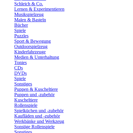
Schleich & Co.
Lernen & Experimentieren
Musikspielzeug
Malen & Basteln
Bücher
Spiele
Puzzles
Sport & Bewegung
Outdoorspielzeug
Kinderfahrzeuge
Medien & Unterhaltung
Tonies
CDs
DVDs
Spiele
Sonstiges
Puppen & Kuscheltiere
Puppen und -zubehör
Kuscheltiere
Rollenspiele
Spielküchen und -zubehör
Kaufläden und -zubehör
Werkbänke und Werkzeug
Sonstige Rollenspiele
Sonstiges