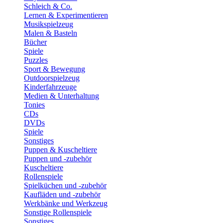
Schleich & Co.
Lernen & Experimentieren
Musikspielzeug
Malen & Basteln
Bücher
Spiele
Puzzles
Sport & Bewegung
Outdoorspielzeug
Kinderfahrzeuge
Medien & Unterhaltung
Tonies
CDs
DVDs
Spiele
Sonstiges
Puppen & Kuscheltiere
Puppen und -zubehör
Kuscheltiere
Rollenspiele
Spielküchen und -zubehör
Kaufläden und -zubehör
Werkbänke und Werkzeug
Sonstige Rollenspiele
Sonstiges