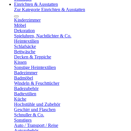
Einrichten & Ausstatten
Zur Kategorie Einrichten & Ausstatten
Kinderzimmer
Möbel
Dekoration
Spieluhren, Nachtlichter & Co.
Heimtextilien
Schlafsäcke
Bettwäsche
Decken & Teppiche
Kissen
Sonstige Heimtextilien
Badezimmer
Badmöbel
Windeln & Feuchttücher
Badezubehör
Badtextilien
Küche
Hochstühle und Zubehör
Geschirr und Flaschen
Schnuller & Co.
Sonstiges
Auto / Transport / Reise
Autozubehör