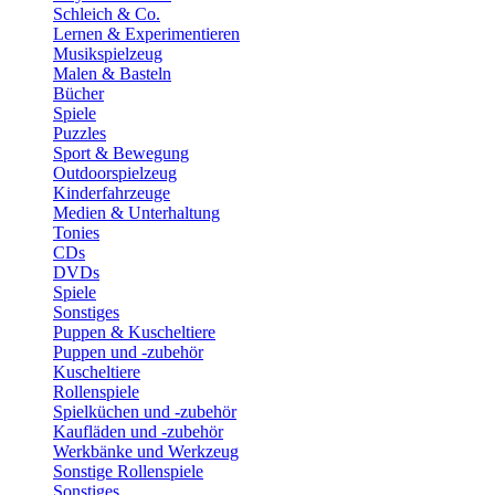
Schleich & Co.
Lernen & Experimentieren
Musikspielzeug
Malen & Basteln
Bücher
Spiele
Puzzles
Sport & Bewegung
Outdoorspielzeug
Kinderfahrzeuge
Medien & Unterhaltung
Tonies
CDs
DVDs
Spiele
Sonstiges
Puppen & Kuscheltiere
Puppen und -zubehör
Kuscheltiere
Rollenspiele
Spielküchen und -zubehör
Kaufläden und -zubehör
Werkbänke und Werkzeug
Sonstige Rollenspiele
Sonstiges