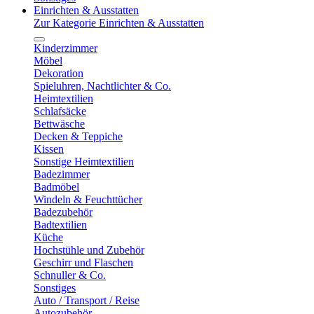
Einrichten & Ausstatten
Zur Kategorie Einrichten & Ausstatten
Kinderzimmer
Möbel
Dekoration
Spieluhren, Nachtlichter & Co.
Heimtextilien
Schlafsäcke
Bettwäsche
Decken & Teppiche
Kissen
Sonstige Heimtextilien
Badezimmer
Badmöbel
Windeln & Feuchttücher
Badezubehör
Badtextilien
Küche
Hochstühle und Zubehör
Geschirr und Flaschen
Schnuller & Co.
Sonstiges
Auto / Transport / Reise
Autozubehör