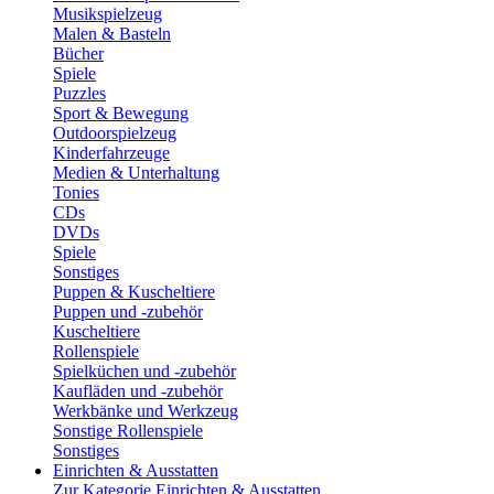
Musikspielzeug
Malen & Basteln
Bücher
Spiele
Puzzles
Sport & Bewegung
Outdoorspielzeug
Kinderfahrzeuge
Medien & Unterhaltung
Tonies
CDs
DVDs
Spiele
Sonstiges
Puppen & Kuscheltiere
Puppen und -zubehör
Kuscheltiere
Rollenspiele
Spielküchen und -zubehör
Kaufläden und -zubehör
Werkbänke und Werkzeug
Sonstige Rollenspiele
Sonstiges
Einrichten & Ausstatten
Zur Kategorie Einrichten & Ausstatten