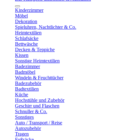
Kinderzimmer
Möbel
Dekoration
Spieluhren, Nachtlichter & Co.
Heimtextilien
Schlafsäcke
Bettwäsche
Decken & Teppiche
Kissen
Sonstige Heimtextilien
Badezimmer
Badmöbel
Windeln & Feuchttücher
Badezubehör
Badtextilien
Küche
Hochstühle und Zubehör
Geschirr und Flaschen
Schnuller & Co.
Sonstiges
Auto / Transport / Reise
Autozubehör
Tragen
Fußsäcke