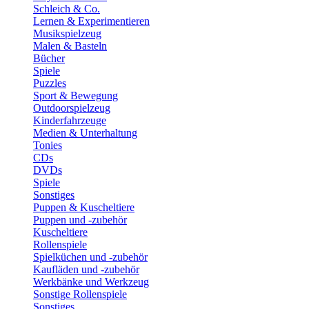
Schleich & Co.
Lernen & Experimentieren
Musikspielzeug
Malen & Basteln
Bücher
Spiele
Puzzles
Sport & Bewegung
Outdoorspielzeug
Kinderfahrzeuge
Medien & Unterhaltung
Tonies
CDs
DVDs
Spiele
Sonstiges
Puppen & Kuscheltiere
Puppen und -zubehör
Kuscheltiere
Rollenspiele
Spielküchen und -zubehör
Kaufläden und -zubehör
Werkbänke und Werkzeug
Sonstige Rollenspiele
Sonstiges