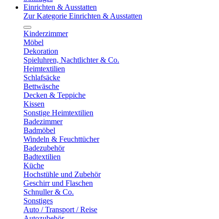
Einrichten & Ausstatten
Zur Kategorie Einrichten & Ausstatten
Kinderzimmer
Möbel
Dekoration
Spieluhren, Nachtlichter & Co.
Heimtextilien
Schlafsäcke
Bettwäsche
Decken & Teppiche
Kissen
Sonstige Heimtextilien
Badezimmer
Badmöbel
Windeln & Feuchttücher
Badezubehör
Badtextilien
Küche
Hochstühle und Zubehör
Geschirr und Flaschen
Schnuller & Co.
Sonstiges
Auto / Transport / Reise
Autozubehör