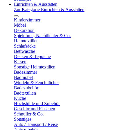
Einrichten & Ausstatten
Zur Kategorie Einrichten & Ausstatten
Kinderzimmer
Möbel
Dekoration
Spieluhren, Nachtlichter & Co.
Heimtextilien
Schlafsäcke
Bettwäsche
Decken & Teppiche
Kissen
Sonstige Heimtextilien
Badezimmer
Badmöbel
Windeln & Feuchttücher
Badezubehör
Badtextilien
Küche
Hochstühle und Zubehör
Geschirr und Flaschen
Schnuller & Co.
Sonstiges
Auto / Transport / Reise
Autozubehör