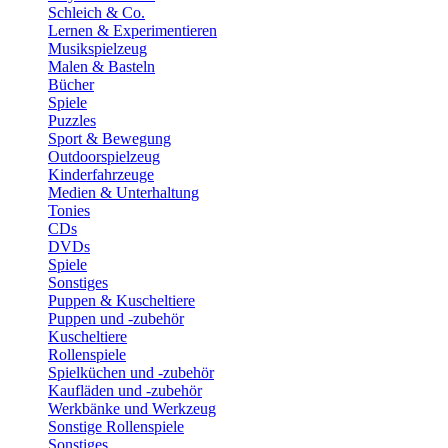
Schleich & Co.
Lernen & Experimentieren
Musikspielzeug
Malen & Basteln
Bücher
Spiele
Puzzles
Sport & Bewegung
Outdoorspielzeug
Kinderfahrzeuge
Medien & Unterhaltung
Tonies
CDs
DVDs
Spiele
Sonstiges
Puppen & Kuscheltiere
Puppen und -zubehör
Kuscheltiere
Rollenspiele
Spielküchen und -zubehör
Kaufläden und -zubehör
Werkbänke und Werkzeug
Sonstige Rollenspiele
Sonstiges