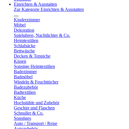
Einrichten & Ausstatten
Zur Kategorie Einrichten & Ausstatten
Kinderzimmer
Möbel
Dekoration
Spieluhren, Nachtlichter & Co.
Heimtextilien
Schlafsäcke
Bettwäsche
Decken & Teppiche
Kissen
Sonstige Heimtextilien
Badezimmer
Badmöbel
Windeln & Feuchttücher
Badezubehör
Badtextilien
Küche
Hochstühle und Zubehör
Geschirr und Flaschen
Schnuller & Co.
Sonstiges
Auto / Transport / Reise
Autozubehör