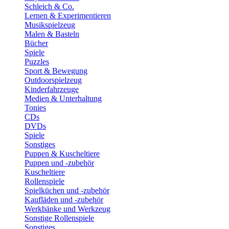
Schleich & Co.
Lernen & Experimentieren
Musikspielzeug
Malen & Basteln
Bücher
Spiele
Puzzles
Sport & Bewegung
Outdoorspielzeug
Kinderfahrzeuge
Medien & Unterhaltung
Tonies
CDs
DVDs
Spiele
Sonstiges
Puppen & Kuscheltiere
Puppen und -zubehör
Kuscheltiere
Rollenspiele
Spielküchen und -zubehör
Kaufläden und -zubehör
Werkbänke und Werkzeug
Sonstige Rollenspiele
Sonstiges