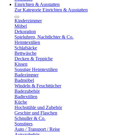
Einrichten & Ausstatten
Zur Kategorie Einrichten & Ausstatten
Kinderzimmer
Möbel
Dekoration
Spieluhren, Nachtlichter & Co.
Heimtextilien
Schlafsäcke
Bettwäsche
Decken & Teppiche
Kissen
Sonstige Heimtextilien
Badezimmer
Badmöbel
Windeln & Feuchttücher
Badezubehör
Badtextilien
Küche
Hochstühle und Zubehör
Geschirr und Flaschen
Schnuller & Co.
Sonstiges
Auto / Transport / Reise
Autozubehör