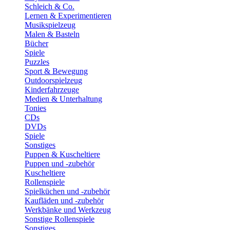
Schleich & Co.
Lernen & Experimentieren
Musikspielzeug
Malen & Basteln
Bücher
Spiele
Puzzles
Sport & Bewegung
Outdoorspielzeug
Kinderfahrzeuge
Medien & Unterhaltung
Tonies
CDs
DVDs
Spiele
Sonstiges
Puppen & Kuscheltiere
Puppen und -zubehör
Kuscheltiere
Rollenspiele
Spielküchen und -zubehör
Kaufläden und -zubehör
Werkbänke und Werkzeug
Sonstige Rollenspiele
Sonstiges