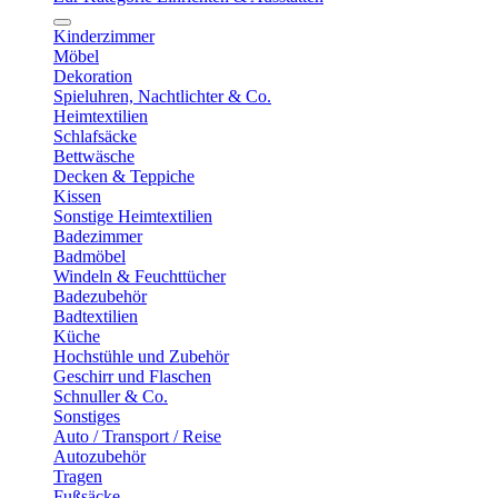
Kinderzimmer
Möbel
Dekoration
Spieluhren, Nachtlichter & Co.
Heimtextilien
Schlafsäcke
Bettwäsche
Decken & Teppiche
Kissen
Sonstige Heimtextilien
Badezimmer
Badmöbel
Windeln & Feuchttücher
Badezubehör
Badtextilien
Küche
Hochstühle und Zubehör
Geschirr und Flaschen
Schnuller & Co.
Sonstiges
Auto / Transport / Reise
Autozubehör
Tragen
Fußsäcke