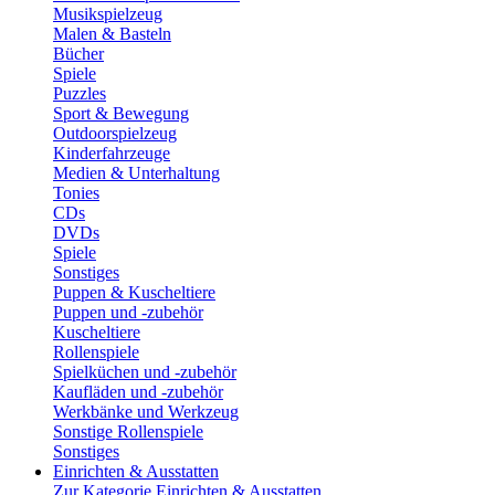
Musikspielzeug
Malen & Basteln
Bücher
Spiele
Puzzles
Sport & Bewegung
Outdoorspielzeug
Kinderfahrzeuge
Medien & Unterhaltung
Tonies
CDs
DVDs
Spiele
Sonstiges
Puppen & Kuscheltiere
Puppen und -zubehör
Kuscheltiere
Rollenspiele
Spielküchen und -zubehör
Kaufläden und -zubehör
Werkbänke und Werkzeug
Sonstige Rollenspiele
Sonstiges
Einrichten & Ausstatten
Zur Kategorie Einrichten & Ausstatten