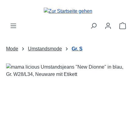
Zum Hauptinhalt springen
Ware
Mode
Umstandsmode
Gr. S
Bildergalerie überspringen