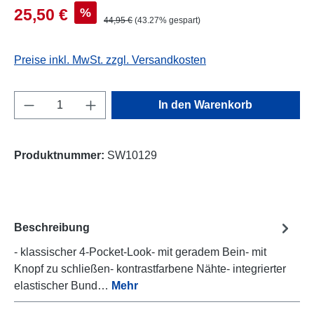
Verkaufspreis:
%
25,50 €
Regulärer Preis:
44,95 €
(43.27% gespart)
Preise inkl. MwSt. zzgl. Versandkosten
Produkt Anzahl: Gib den gewünschten Wert e
In den Warenkorb
Produktnummer:
SW10129
Beschreibung
- klassischer 4-Pocket-Look- mit geradem Bein- mit
Knopf zu schließen- kontrastfarbene Nähte- integrierter
elastischer Bund…
Mehr