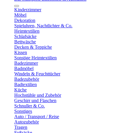
Kinderzimmer
Möbel
Dekoration
Spieluhren, Nachtlichter & Co.
Heimtextilien
Schlafsäcke
Bettwäsche
Decken & Teppiche
Kissen
Sonstige Heimtextilien
Badezimmer
Badmöbel
Windeln & Feuchttücher
Badezubehör
Badtextilien
Küche
Hochstühle und Zubehör
Geschirr und Flaschen
Schnuller & Co.
Sonstiges
Auto / Transport / Reise
Autozubehör
Tragen
Fußsäcke