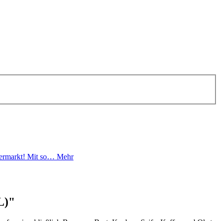
permarkt! Mit so…
Mehr
L)"