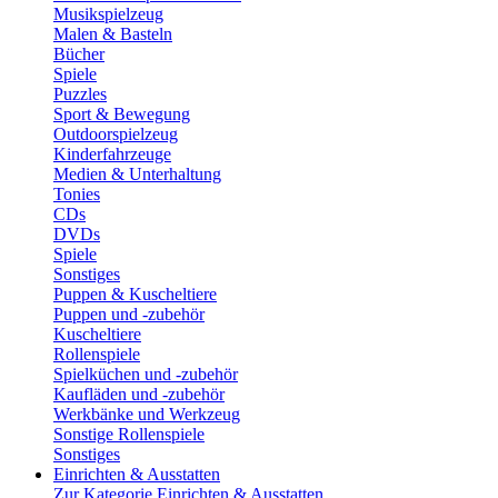
Musikspielzeug
Malen & Basteln
Bücher
Spiele
Puzzles
Sport & Bewegung
Outdoorspielzeug
Kinderfahrzeuge
Medien & Unterhaltung
Tonies
CDs
DVDs
Spiele
Sonstiges
Puppen & Kuscheltiere
Puppen und -zubehör
Kuscheltiere
Rollenspiele
Spielküchen und -zubehör
Kaufläden und -zubehör
Werkbänke und Werkzeug
Sonstige Rollenspiele
Sonstiges
Einrichten & Ausstatten
Zur Kategorie Einrichten & Ausstatten