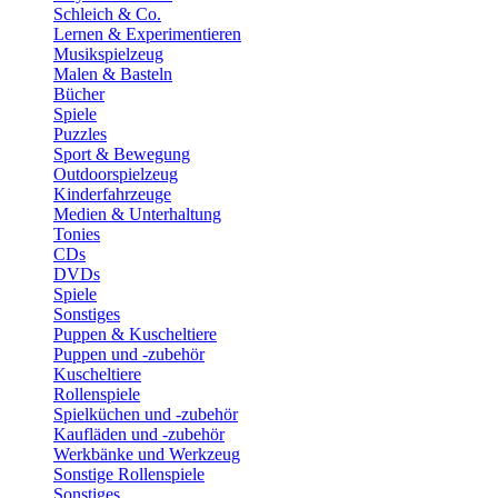
Schleich & Co.
Lernen & Experimentieren
Musikspielzeug
Malen & Basteln
Bücher
Spiele
Puzzles
Sport & Bewegung
Outdoorspielzeug
Kinderfahrzeuge
Medien & Unterhaltung
Tonies
CDs
DVDs
Spiele
Sonstiges
Puppen & Kuscheltiere
Puppen und -zubehör
Kuscheltiere
Rollenspiele
Spielküchen und -zubehör
Kaufläden und -zubehör
Werkbänke und Werkzeug
Sonstige Rollenspiele
Sonstiges