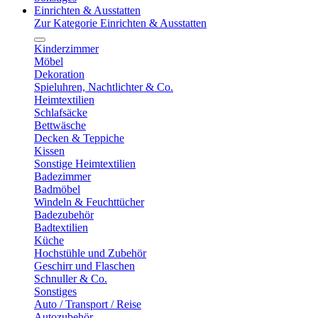
Einrichten & Ausstatten
Zur Kategorie Einrichten & Ausstatten
Kinderzimmer
Möbel
Dekoration
Spieluhren, Nachtlichter & Co.
Heimtextilien
Schlafsäcke
Bettwäsche
Decken & Teppiche
Kissen
Sonstige Heimtextilien
Badezimmer
Badmöbel
Windeln & Feuchttücher
Badezubehör
Badtextilien
Küche
Hochstühle und Zubehör
Geschirr und Flaschen
Schnuller & Co.
Sonstiges
Auto / Transport / Reise
Autozubehör