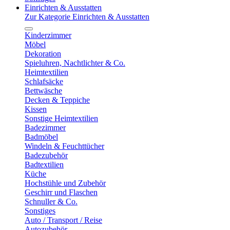
Einrichten & Ausstatten
Zur Kategorie Einrichten & Ausstatten
Kinderzimmer
Möbel
Dekoration
Spieluhren, Nachtlichter & Co.
Heimtextilien
Schlafsäcke
Bettwäsche
Decken & Teppiche
Kissen
Sonstige Heimtextilien
Badezimmer
Badmöbel
Windeln & Feuchttücher
Badezubehör
Badtextilien
Küche
Hochstühle und Zubehör
Geschirr und Flaschen
Schnuller & Co.
Sonstiges
Auto / Transport / Reise
Autozubehör