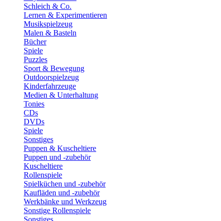
Schleich & Co.
Lernen & Experimentieren
Musikspielzeug
Malen & Basteln
Bücher
Spiele
Puzzles
Sport & Bewegung
Outdoorspielzeug
Kinderfahrzeuge
Medien & Unterhaltung
Tonies
CDs
DVDs
Spiele
Sonstiges
Puppen & Kuscheltiere
Puppen und -zubehör
Kuscheltiere
Rollenspiele
Spielküchen und -zubehör
Kaufläden und -zubehör
Werkbänke und Werkzeug
Sonstige Rollenspiele
Sonstiges