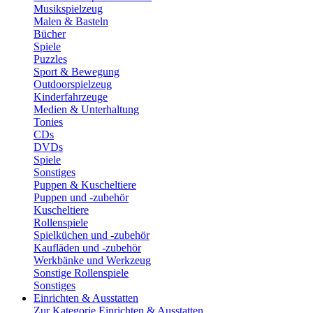
Musikspielzeug
Malen & Basteln
Bücher
Spiele
Puzzles
Sport & Bewegung
Outdoorspielzeug
Kinderfahrzeuge
Medien & Unterhaltung
Tonies
CDs
DVDs
Spiele
Sonstiges
Puppen & Kuscheltiere
Puppen und -zubehör
Kuscheltiere
Rollenspiele
Spielküchen und -zubehör
Kaufläden und -zubehör
Werkbänke und Werkzeug
Sonstige Rollenspiele
Sonstiges
Einrichten & Ausstatten
Zur Kategorie Einrichten & Ausstatten