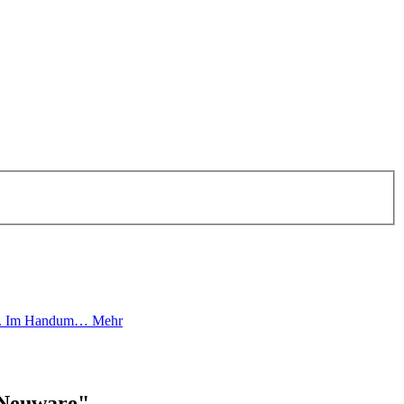
 Bad. Im Handum…
Mehr
, Neuware"