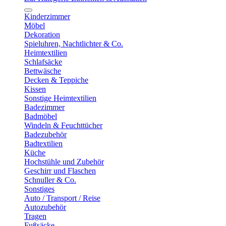
Kinderzimmer
Möbel
Dekoration
Spieluhren, Nachtlichter & Co.
Heimtextilien
Schlafsäcke
Bettwäsche
Decken & Teppiche
Kissen
Sonstige Heimtextilien
Badezimmer
Badmöbel
Windeln & Feuchttücher
Badezubehör
Badtextilien
Küche
Hochstühle und Zubehör
Geschirr und Flaschen
Schnuller & Co.
Sonstiges
Auto / Transport / Reise
Autozubehör
Tragen
Fußsäcke