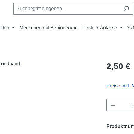
atten
Menschen mit Behinderung
Feste & Anlässe
% 
Regulärer Pr
2,50 €
Preise inkl.
Produkt 
Produktnu