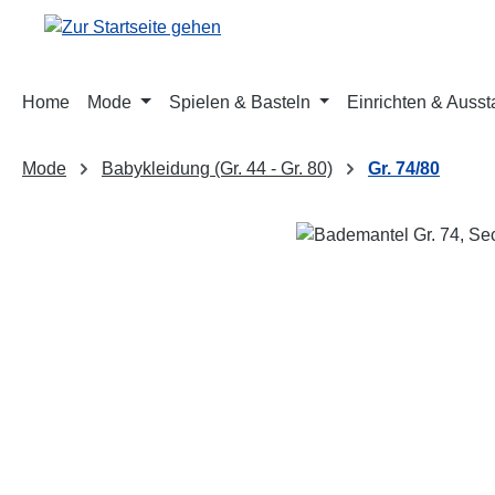
m Hauptinhalt springen
Zur Suche springen
Zur Hauptnavigation springen
Home
Mode
Spielen & Basteln
Einrichten & Ausst
Mode
Babykleidung (Gr. 44 - Gr. 80)
Gr. 74/80
Bildergalerie überspringen