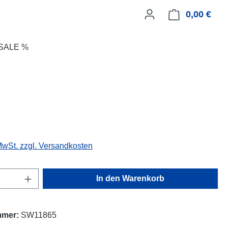
0,00 €
Ware
SALE %
eis:
 MwSt. zzgl. Versandkosten
Anzahl: Gib den gewünschten Wert ein oder
In den Warenkorb
mmer:
SW11865