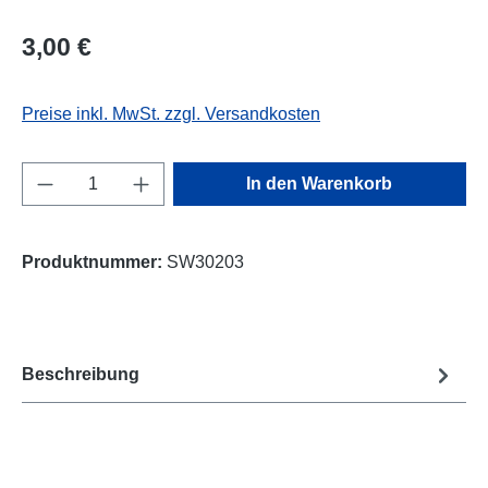
Regulärer Preis:
3,00 €
Preise inkl. MwSt. zzgl. Versandkosten
Produkt Anzahl: Gib den gewünschten Wert e
In den Warenkorb
Produktnummer:
SW30203
Beschreibung