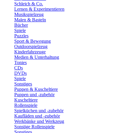
Schleich & Co.
Lernen & Experimentieren
Musikspielzeug
Malen & Basteln
Bücher
Spiele
Puzzles
Sport & Bewegung
Outdoorspielzeug
Kinderfahrzeuge
Medien & Unterhaltung
Tonies
CDs
DVDs
Spiele
Sonstiges
Puppen & Kuscheltiere
Puppen und -zubehör
Kuscheltiere
Rollenspiele
Spielküchen und -zubehör
Kaufläden und -zubehör
Werkbänke und Werkzeug
Sonstige Rollenspiele
Sonstiges