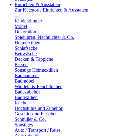
Einrichten & Ausstatten
Zur Kategorie Einrichten & Ausstatten
Kinderzimmer
Möbel
Dekoration
Spieluhren, Nachtlichter & Co.
Heimtextilien
Schlafsäcke
Bettwäsche
Decken & Teppiche
Kissen
Sonstige Heimtextilien
Badezimmer
Badmöbel
Windeln & Feuchttücher
Badezubehör
Badtextilien
Küche
Hochstühle und Zubehör
Geschirr und Flaschen
Schnuller & Co.
Sonstiges
Auto / Transport / Reise
Autozubehör