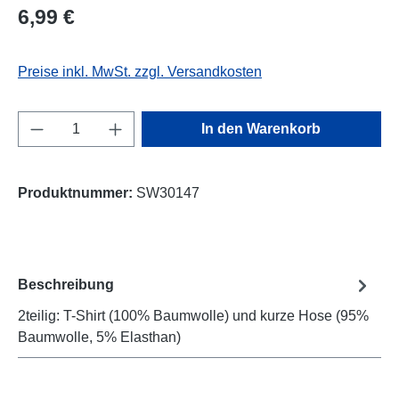
Regulärer Preis:
6,99 €
Preise inkl. MwSt. zzgl. Versandkosten
Produkt Anzahl: Gib den gewünschten Wert e
In den Warenkorb
Produktnummer:
SW30147
Beschreibung
2teilig: T-Shirt (100% Baumwolle) und kurze Hose (95%
Baumwolle, 5% Elasthan)