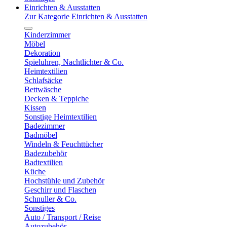
Einrichten & Ausstatten
Zur Kategorie Einrichten & Ausstatten
Kinderzimmer
Möbel
Dekoration
Spieluhren, Nachtlichter & Co.
Heimtextilien
Schlafsäcke
Bettwäsche
Decken & Teppiche
Kissen
Sonstige Heimtextilien
Badezimmer
Badmöbel
Windeln & Feuchttücher
Badezubehör
Badtextilien
Küche
Hochstühle und Zubehör
Geschirr und Flaschen
Schnuller & Co.
Sonstiges
Auto / Transport / Reise
Autozubehör