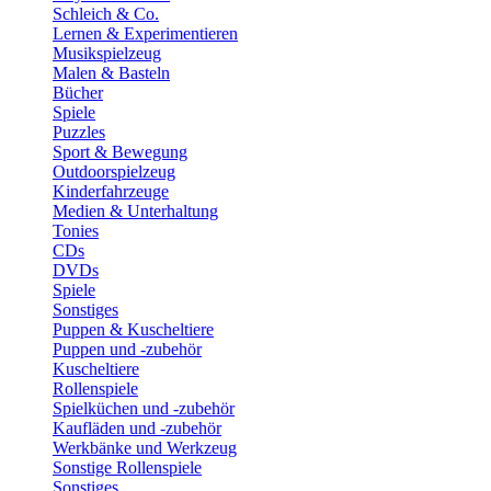
Schleich & Co.
Lernen & Experimentieren
Musikspielzeug
Malen & Basteln
Bücher
Spiele
Puzzles
Sport & Bewegung
Outdoorspielzeug
Kinderfahrzeuge
Medien & Unterhaltung
Tonies
CDs
DVDs
Spiele
Sonstiges
Puppen & Kuscheltiere
Puppen und -zubehör
Kuscheltiere
Rollenspiele
Spielküchen und -zubehör
Kaufläden und -zubehör
Werkbänke und Werkzeug
Sonstige Rollenspiele
Sonstiges