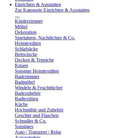
Einrichten & Ausstatten
Zur Kategorie Einrichten & Ausstatten
Kinderzimmer
Möbel
Dekoration
Spieluhren, Nachtlichter & Co.
Heimtextilien
Schlafsäcke
Bettwäsche
Decken & Teppiche
Kissen
Sonstige Heimtextilien
Badezimmer
Badmöbel
Windeln & Feuchttücher
Badezubehör
Badtextilien
Küche
Hochstühle und Zubehör
Geschirr und Flaschen
Schnuller & Co.
Sonstiges
Auto / Transport / Reise
Autozubehör