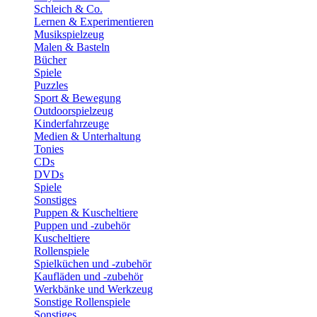
Schleich & Co.
Lernen & Experimentieren
Musikspielzeug
Malen & Basteln
Bücher
Spiele
Puzzles
Sport & Bewegung
Outdoorspielzeug
Kinderfahrzeuge
Medien & Unterhaltung
Tonies
CDs
DVDs
Spiele
Sonstiges
Puppen & Kuscheltiere
Puppen und -zubehör
Kuscheltiere
Rollenspiele
Spielküchen und -zubehör
Kaufläden und -zubehör
Werkbänke und Werkzeug
Sonstige Rollenspiele
Sonstiges