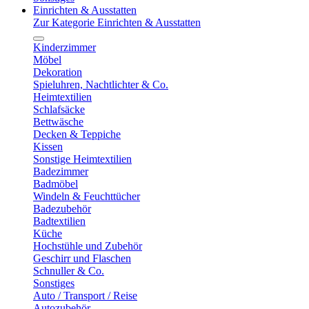
Einrichten & Ausstatten
Zur Kategorie Einrichten & Ausstatten
Kinderzimmer
Möbel
Dekoration
Spieluhren, Nachtlichter & Co.
Heimtextilien
Schlafsäcke
Bettwäsche
Decken & Teppiche
Kissen
Sonstige Heimtextilien
Badezimmer
Badmöbel
Windeln & Feuchttücher
Badezubehör
Badtextilien
Küche
Hochstühle und Zubehör
Geschirr und Flaschen
Schnuller & Co.
Sonstiges
Auto / Transport / Reise
Autozubehör