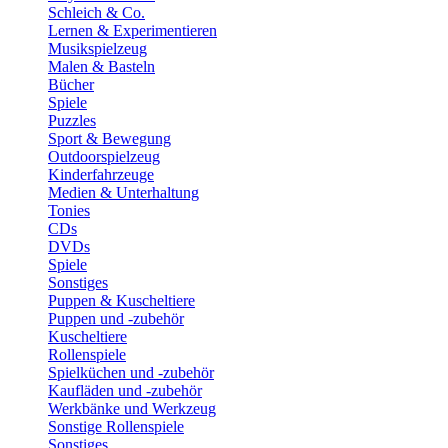
Schleich & Co.
Lernen & Experimentieren
Musikspielzeug
Malen & Basteln
Bücher
Spiele
Puzzles
Sport & Bewegung
Outdoorspielzeug
Kinderfahrzeuge
Medien & Unterhaltung
Tonies
CDs
DVDs
Spiele
Sonstiges
Puppen & Kuscheltiere
Puppen und -zubehör
Kuscheltiere
Rollenspiele
Spielküchen und -zubehör
Kaufläden und -zubehör
Werkbänke und Werkzeug
Sonstige Rollenspiele
Sonstiges