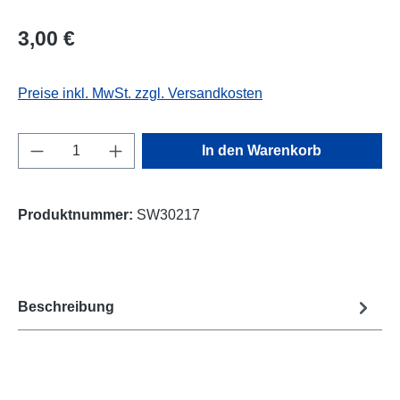
Regulärer Preis:
3,00 €
Preise inkl. MwSt. zzgl. Versandkosten
Produkt Anzahl: Gib den gewünschten Wert e
In den Warenkorb
Produktnummer:
SW30217
Beschreibung