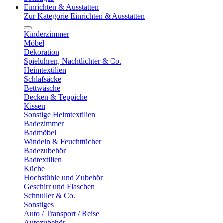
Einrichten & Ausstatten
Zur Kategorie Einrichten & Ausstatten
Kinderzimmer
Möbel
Dekoration
Spieluhren, Nachtlichter & Co.
Heimtextilien
Schlafsäcke
Bettwäsche
Decken & Teppiche
Kissen
Sonstige Heimtextilien
Badezimmer
Badmöbel
Windeln & Feuchttücher
Badezubehör
Badtextilien
Küche
Hochstühle und Zubehör
Geschirr und Flaschen
Schnuller & Co.
Sonstiges
Auto / Transport / Reise
Autozubehör