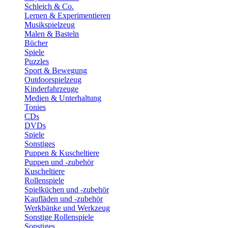
Schleich & Co.
Lernen & Experimentieren
Musikspielzeug
Malen & Basteln
Bücher
Spiele
Puzzles
Sport & Bewegung
Outdoorspielzeug
Kinderfahrzeuge
Medien & Unterhaltung
Tonies
CDs
DVDs
Spiele
Sonstiges
Puppen & Kuscheltiere
Puppen und -zubehör
Kuscheltiere
Rollenspiele
Spielküchen und -zubehör
Kaufläden und -zubehör
Werkbänke und Werkzeug
Sonstige Rollenspiele
Sonstiges