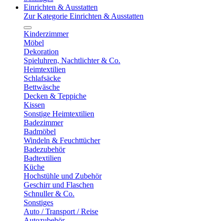
Einrichten & Ausstatten
Zur Kategorie Einrichten & Ausstatten
Kinderzimmer
Möbel
Dekoration
Spieluhren, Nachtlichter & Co.
Heimtextilien
Schlafsäcke
Bettwäsche
Decken & Teppiche
Kissen
Sonstige Heimtextilien
Badezimmer
Badmöbel
Windeln & Feuchttücher
Badezubehör
Badtextilien
Küche
Hochstühle und Zubehör
Geschirr und Flaschen
Schnuller & Co.
Sonstiges
Auto / Transport / Reise
Autozubehör