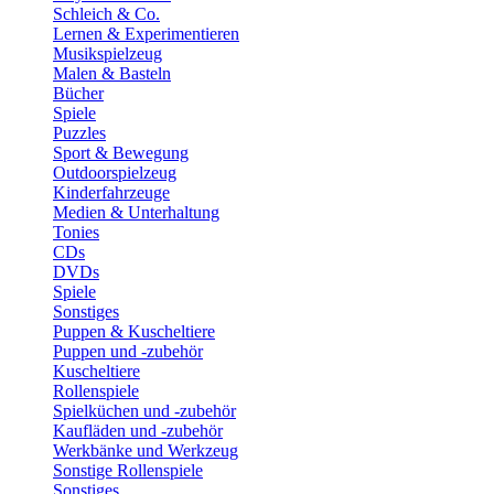
Schleich & Co.
Lernen & Experimentieren
Musikspielzeug
Malen & Basteln
Bücher
Spiele
Puzzles
Sport & Bewegung
Outdoorspielzeug
Kinderfahrzeuge
Medien & Unterhaltung
Tonies
CDs
DVDs
Spiele
Sonstiges
Puppen & Kuscheltiere
Puppen und -zubehör
Kuscheltiere
Rollenspiele
Spielküchen und -zubehör
Kaufläden und -zubehör
Werkbänke und Werkzeug
Sonstige Rollenspiele
Sonstiges