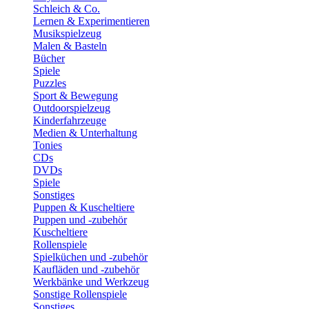
Schleich & Co.
Lernen & Experimentieren
Musikspielzeug
Malen & Basteln
Bücher
Spiele
Puzzles
Sport & Bewegung
Outdoorspielzeug
Kinderfahrzeuge
Medien & Unterhaltung
Tonies
CDs
DVDs
Spiele
Sonstiges
Puppen & Kuscheltiere
Puppen und -zubehör
Kuscheltiere
Rollenspiele
Spielküchen und -zubehör
Kaufläden und -zubehör
Werkbänke und Werkzeug
Sonstige Rollenspiele
Sonstiges