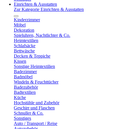
Einrichten & Ausstatten
Zur Kategorie Einrichten & Ausstatten
Kinderzimmer
Möbel
Dekoration
Spieluhren, Nachtlichter & Co.
Heimtextilien
Schlafsäcke
Bettwäsche
Decken & Teppiche
Kissen
Sonstige Heimtextilien
Badezimmer
Badmöbel
Windeln & Feuchttücher
Badezubehör
Badtextilien
Küche
Hochstühle und Zubehör
Geschirr und Flaschen
Schnuller & Co.
Sonstiges
Auto / Transport / Reise
Autozubehör