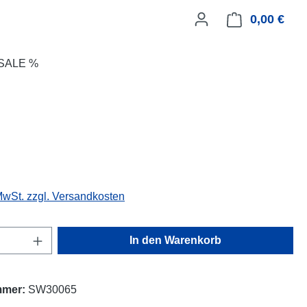
0,00 €
Ware
SALE %
eis:
 MwSt. zzgl. Versandkosten
Anzahl: Gib den gewünschten Wert ein oder
In den Warenkorb
mmer:
SW30065