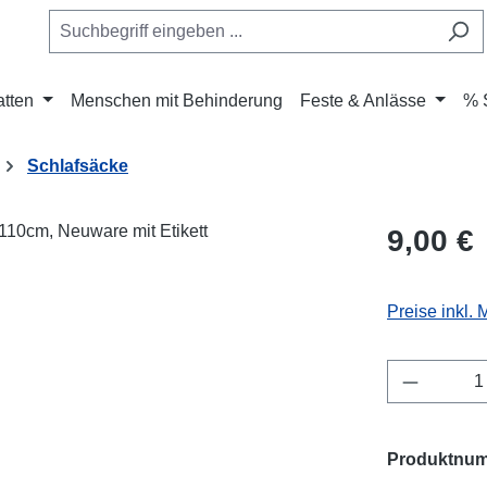
atten
Menschen mit Behinderung
Feste & Anlässe
% 
Schlafsäcke
Regulärer Pr
9,00 €
Preise inkl.
Produkt 
Produktnu