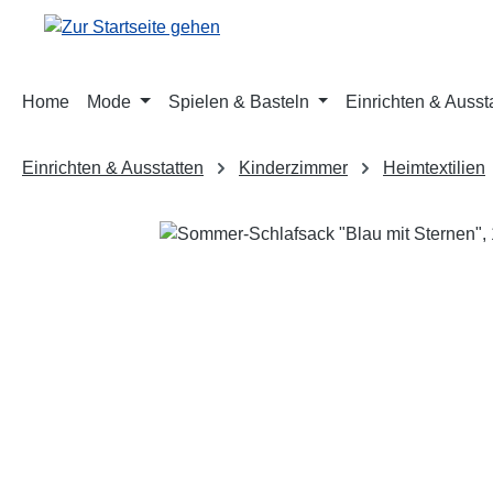
m Hauptinhalt springen
Zur Suche springen
Zur Hauptnavigation springen
Home
Mode
Spielen & Basteln
Einrichten & Ausst
Einrichten & Ausstatten
Kinderzimmer
Heimtextilien
Bildergalerie überspringen