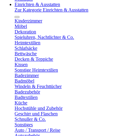
Einrichten & Ausstatten
Zur Kategorie Einrichten & Ausstatten
Kinderzimmer
Möbel
Dekoration
Spieluhren, Nachtlichter & Co.
Heimtextilien
Schlafsäcke
Bettwäsche
Decken & Teppiche
Kissen
Sonstige Heimtextilien
Badezimmer
Badmöbel
Windeln & Feuchttücher
Badezubehör
Badtextilien
Küche
Hochstühle und Zubehör
Geschirr und Flaschen
Schnuller & Co.
Sonstiges
Auto / Transport / Reise
Autozubehör