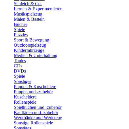
Schleich & Co.
Lernen & Experimentieren
Musikspielzeug
Malen & Basteln
Bücher
Spiele
Puzzles
Sport & Bewegung
Outdoorspielzeug
Kinderfahrzeuge
Medien & Unterhaltung
Tonies
CDs
DVDs
Spiele
Sonstiges
Puppen & Kuscheltiere
Puppen und -zubehör
Kuscheltiere
Rollenspiele
Spielküchen und -zubehör
Kaufläden und -zubehör
Werkbänke und Werkzeug
Sonstige Rollenspiele
Sonstiges