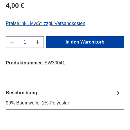
Regulärer Preis:
4,00 €
Preise inkl. MwSt. zzgl. Versandkosten
Produkt Anzahl: Gib den gewünschten Wert e
In den Warenkorb
Produktnummer:
SW30041
Beschreibung
99% Baumwolle, 1% Polyester