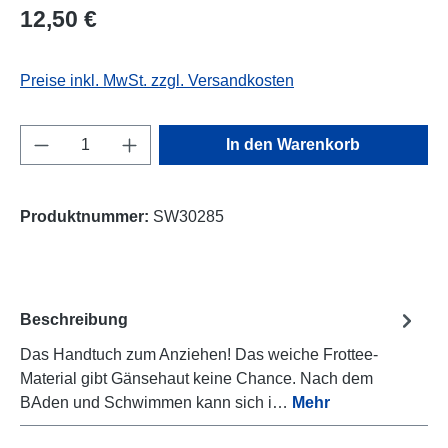
Regulärer Preis:
12,50 €
Preise inkl. MwSt. zzgl. Versandkosten
Produkt Anzahl: Gib den gewünschten Wert e
In den Warenkorb
Produktnummer:
SW30285
Beschreibung
Das Handtuch zum Anziehen! Das weiche Frottee-
Material gibt Gänsehaut keine Chance. Nach dem
BAden und Schwimmen kann sich i…
Mehr