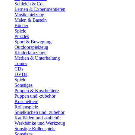
Schleich & Co.
Lernen & Experimentieren
Musikspielzeug
Malen & Basteln
Bücher
Spiele
Puzzles
Sport & Bewegung
Outdoorspielzeug
Kinderfahrzeuge
Medien & Unterhaltung
Tonies
CDs
DVDs
Spiele
Sonstiges
Puppen & Kuscheltiere
Puppen und -zubehör
Kuscheltiere
Rollenspiele
Spielküchen und -zubehör
Kaufläden und -zubehör
Werkbänke und Werkzeug
Sonstige Rollenspiele
Sonstiges