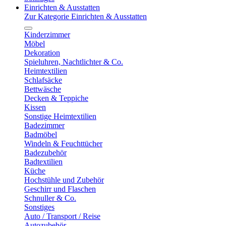
Einrichten & Ausstatten
Zur Kategorie Einrichten & Ausstatten
Kinderzimmer
Möbel
Dekoration
Spieluhren, Nachtlichter & Co.
Heimtextilien
Schlafsäcke
Bettwäsche
Decken & Teppiche
Kissen
Sonstige Heimtextilien
Badezimmer
Badmöbel
Windeln & Feuchttücher
Badezubehör
Badtextilien
Küche
Hochstühle und Zubehör
Geschirr und Flaschen
Schnuller & Co.
Sonstiges
Auto / Transport / Reise
Autozubehör